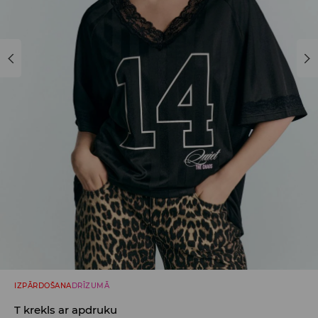
IZPĀRDOŠANA
DRĪZUMĀ
T krekls ar apdruku