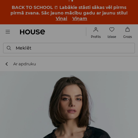
BACK TO SCHOOL
📒
Labākie stāsti sākas vēl pirms
pirmā zvana. Sāc jauno mācību gadu ar jaunu stilu!
Viņai
Viņam
Izlase
Profils
Grozs
Meklēt
Ar apdruku