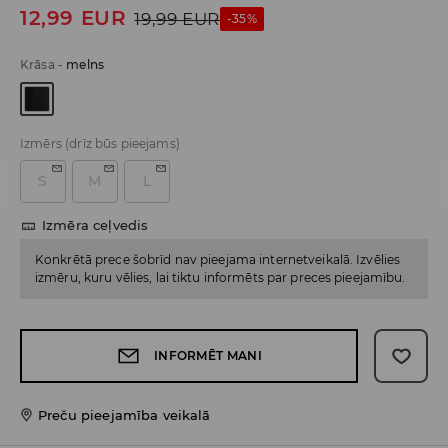
12,99
EUR
19,99
EUR
-35%
Krāsa
-
melns
Izmērs
(drīz būs pieejams)
S
M
L
Izmēra ceļvedis
Konkrētā prece šobrīd nav pieejama internetveikalā. Izvēlies
izmēru, kuru vēlies, lai tiktu informēts par preces pieejamību.
INFORMĒT MANI
Preču pieejamība veikalā