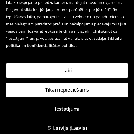
labāko iespējamo pieredzi, kamēr izmantojat mūsu tīmekļa vietni.
Pieņemot sīkfailus, jūs ļaujat mums parūpēties par jūsu ērtībām
iepirkšanās laikā, pamatojoties uz jūsu vēlmēm un paradumiem, jo
mēs pielāgojam parādītos preču un pakalpojumu piedāvājumus jūsu
vajadzībām. Jūs varat jebkurā brīdī mainīt izvēli, noklikšķinot uz
“Iestatījumi”, un, ja vēlaties uzzināt vairāk, izlasiet sadaļas
Sīkfailu
politika
un
Konfidencialitātes politika
.
Labi
Tikai nepieciešams
Iestatījumi
Latvija (Latvia)