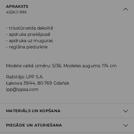
APRAKSTS
452KJ-99X
trīsstūrveida dekoltē
apdruka priekšpusē
apdruka uz muguras
reglāna piedurkne
Modele valkā izmēru: S/36. Modeles augums: 174 cm
Ražotājs
:
LPP S.A.
Łąkowa 39/44, 80-769 Gdańsk
lpp@lppsa.com
MATERIĀLS UN KOPŠANA
PIEGĀDE UN ATGRIEŠANA
100% POLIESTERIS