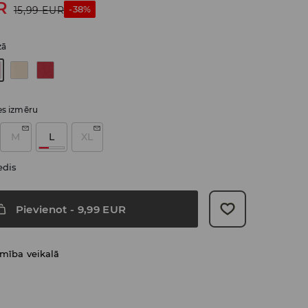
R
-38%
15,99
EUR
zā
ies izmēru
M
L
XL
edis
Pievienot
-
9,99
EUR
amība veikalā