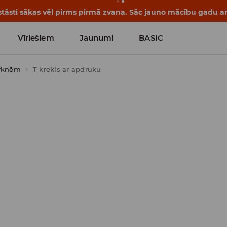
tāsti sākas vēl pirms pirmā zvana. Sāc jauno mācību gadu ar 
Vīriešiem
Jaunumi
BASIC
urknēm
T krekls ar apdruku