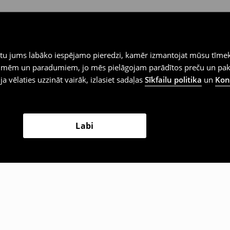
iegtu jums labāko iespējamo pieredzi, kamēr izmantojat mūsu tīmek
 vēlmēm un paradumiem, jo mēs pielāgojam parādītos preču un pa
 ja vēlaties uzzināt vairāk, izlasiet sadaļas
Sīkfailu politika
un
Konf
Labi