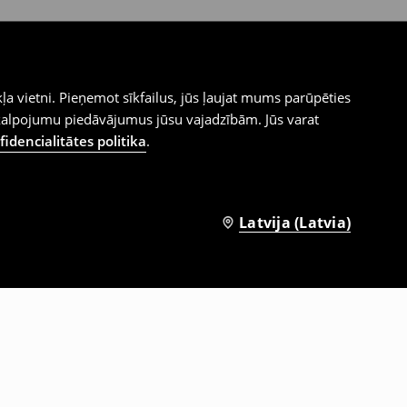
ļa vietni. Pieņemot sīkfailus, jūs ļaujat mums parūpēties
kalpojumu piedāvājumus jūsu vajadzībām. Jūs varat
idencialitātes politika
.
Latvija (Latvia)