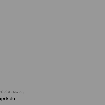
PĒDĒJIE MODEĻI
 apdruku