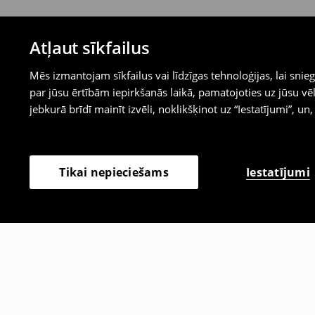
Atļaut sīkfailus
Mēs izmantojam sīkfailus vai līdzīgas tehnoloģijas, lai sn
par jūsu ērtībām iepirkšanās laikā, pamatojoties uz jūsu
jebkurā brīdī mainīt izvēli, noklikšķinot uz “Iestatījumi”, un,
Iestatījumi
Tikai nepieciešams