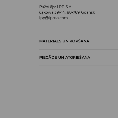
Ražotājs
:
LPP S.A.
Łąkowa 39/44, 80-769 Gdańsk
lpp@lppsa.com
MATERIĀLS UN KOPŠANA
100% KOKVILNA
PIEGĀDE UN ATGRIEŠANA
Piegādes politika
Piegāde veikalā: BEZMAKSAS
Piegāde uz DPD savākšanas punktiem: 3,9
Kurjers DPD (
maksājums tiešsaistē
): 5,9
Kurjers DPD (
maksājums piegādes brīdī
)
Bezmaksas piegāde no 39 EUR produktie
Detalizēta informācija