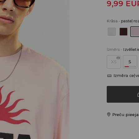
9,99
EU
Krāsa
-
pasteļ ro
Izmērs
-
Izvēliet
XS
S
Izmēra ceļv
Preču pieej