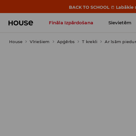
BACK TO SCHOOL
📒
Labākie s
Fināla Izpārdošana
Sievietēm
House
Vīriešiem
Influencers' Faves
Apģērbs
T krekli
Ar īsām pied