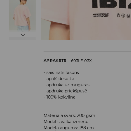
APRAKSTS
603LF-03X
saīsināts fasons
apaļš dekoltē
apdruka uz muguras
apdruka priekšpusē
100% kokvilna
Materiāla svars: 200 gsm
Modelis valkā izmēru: L
Modeļa augums: 188 cm