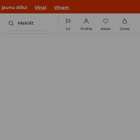
jaunu stilu!
Viņai
Viņam
Meklēt
LV
Profils
Izlase
Grozs