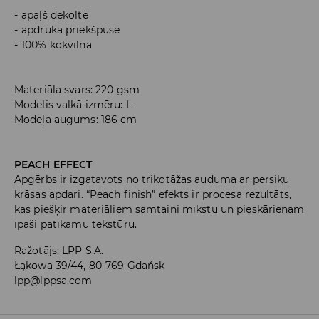
apaļš dekoltē
apdruka priekšpusē
100% kokvilna
Materiāla svars: 220 gsm
Modelis valkā izmēru: L
Modeļa augums: 186 cm
PEACH EFFECT
Apģērbs ir izgatavots no trikotāžas auduma ar persiku
krāsas apdari. “Peach finish” efekts ir procesa rezultāts,
kas piešķir materiāliem samtaini mīkstu un pieskārienam
īpaši patīkamu tekstūru.
Ražotājs
:
LPP S.A.
Łąkowa 39/44, 80-769 Gdańsk
lpp@lppsa.com