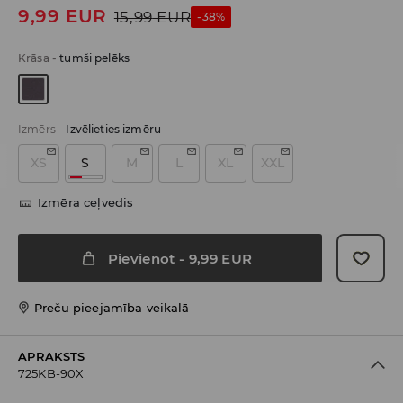
9,99
EUR
15,99
EUR
-38%
Krāsa
-
tumši pelēks
Izmērs
-
Izvēlieties izmēru
XS
S
M
L
XL
XXL
Izmēra ceļvedis
Pievienot
-
9,99
EUR
Preču pieejamība veikalā
APRAKSTS
725KB-90X