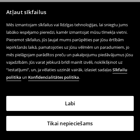
Atļaut sīkfailus
Mēs izmantojam sīkfailus vai līdzīgas tehnoloģijas, lai sniegtu jums
labāko iespējamo pieredzi, kamēr izmantojat mūsu tīmekļa vietni.
Pieņemot sīkfailus, jūs ļaujat mums parūpēties par jūsu ērtībām
iepirkšanās laikā, pamatojoties uz jūsu vēlmēm un paradumiem, jo
mēs pielāgojam parādītos preču un pakalpojumu piedāvājumus jūsu
vajadzībām. Jūs varat jebkurā brīdī mainīt izvēli, noklikšķinot uz
“Iestatījumi”, un, ja vēlaties uzzināt vairāk, izlasiet sadaļas
Sīkfailu
politika
un
Konfidencialitātes politika
.
Labi
Tikai nepieciešams