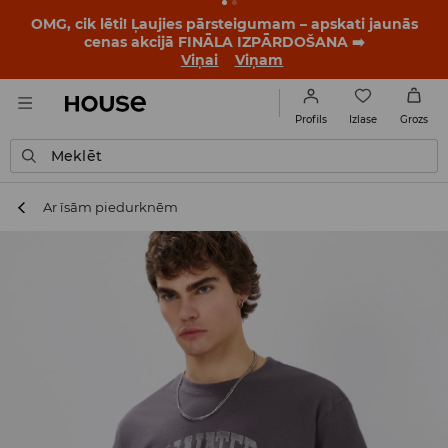
BACK TO SCHOOL
📒
Labākie stāsti sākas vēl pirms
pirmā zvana. Sāc jauno mācību gadu ar jaunu stilu!
Viņai
Viņam
Izlase
Profils
Grozs
Meklēt
Ar īsām piedurknēm