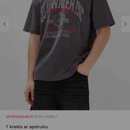
IZPĀRDOŠANA
PĒDĒJIE MODEĻI
T krekls ar apdruku