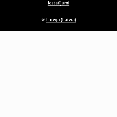
Iestatījumi
Latvija (Latvia)
Citi klienti izvēlējās arī