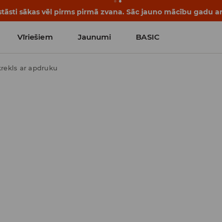
tāsti sākas vēl pirms pirmā zvana. Sāc jauno mācību gadu ar 
Vīriešiem
Jaunumi
BASIC
krekls ar apdruku