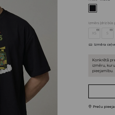
Izmērs
(drīz būs
XS
S
Izmēra ceļv
Konkrētā pre
izmēru, kuru 
pieejamību.
Preču pieej