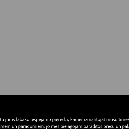
veidus (izņemot atliktos
iegtu jums labāko iespējamo pieredzi, kamēr izmantojat mūsu tīmek
 vēlmēm un paradumiem, jo mēs pielāgojam parādītos preču un pa