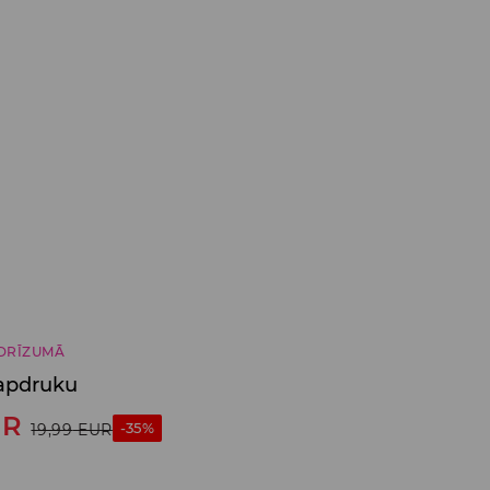
DRĪZUMĀ
 apdruku
UR
-35%
19,99
EUR