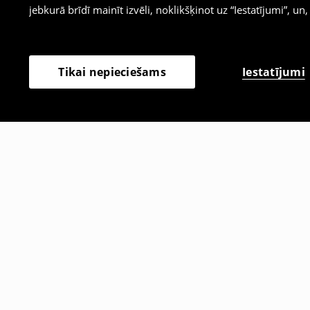
jebkurā brīdī mainīt izvēli, noklikšķinot uz “Iestatījumi”, un,
Iestatījumi
Tikai nepieciešams
Citi klienti izvēlējās arī