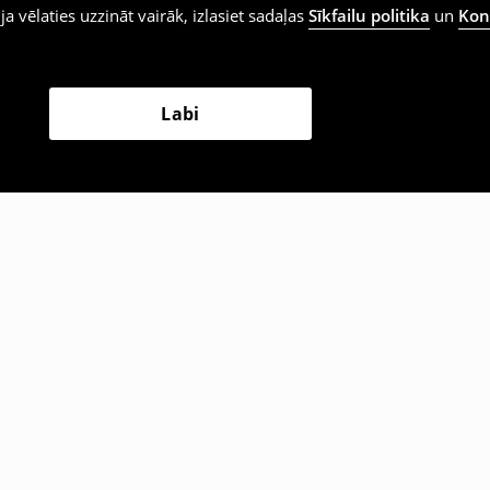
 ja vēlaties uzzināt vairāk, izlasiet sadaļas
Sīkfailu politika
un
Konf
Labi