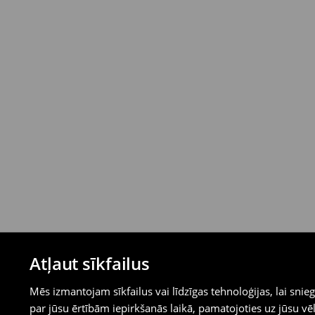
veikalos vai izmantojot citus atgriešanas 
maksājumus).
⟶
Detalizēti atgriešanas noteikumi
Atļaut sīkfailus
Mēs izmantojam sīkfailus vai līdzīgas tehnoloģijas, lai sn
par jūsu ērtībām iepirkšanās laikā, pamatojoties uz jūsu