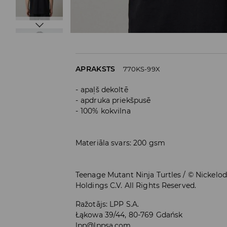
APRAKSTS
770KS-99X
apaļš dekoltē
apdruka priekšpusē
100% kokvilna
Materiāla svars: 200 gsm
Teenage Mutant Ninja Turtles / © Nickelo
Holdings C.V. All Rights Reserved.
Ražotājs
:
LPP S.A.
Łąkowa 39/44, 80-769 Gdańsk
lpp@lppsa.com