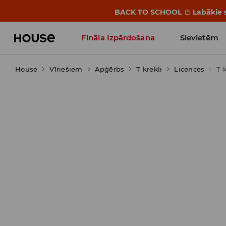
BACK TO SCHOOL
📒
Labākie s
Fināla Izpārdošana
Sievietēm
House
Vīriešiem
Influencers' Faves
Apģērbs
T krekli
Licences
T 