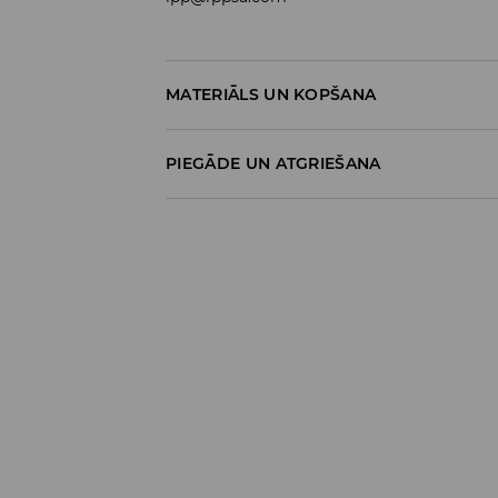
MATERIĀLS UN KOPŠANA
100% KOKVILNA
PIEGĀDE UN ATGRIEŠANA
Piegādes politika
Piegāde veikalā: BEZMAKSAS
Piegāde uz DPD savākšanas punktiem: 3,9
Kurjers DPD (
maksājums tiešsaistē
): 5,9
Kurjers DPD (
maksājums piegādes brīdī
)
Bezmaksas piegāde no 39 EUR produktie
Detalizēta informācija
Atgriešanas politika
Tu vari atgriezt preces bez maksas 30 die