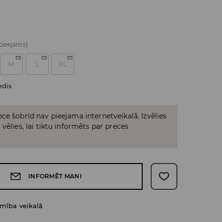
 pieejams)
M
L
XL
edis
ce šobrīd nav pieejama internetveikalā. Izvēlies
vēlies, lai tiktu informēts par preces
INFORMĒT MANI
amība veikalā