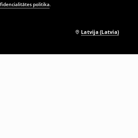
idencialitātes politika
.
Latvija (Latvia)