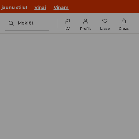
jaunu stilu!
Viņai
Viņam
Meklēt
LV
Profils
Izlase
Grozs