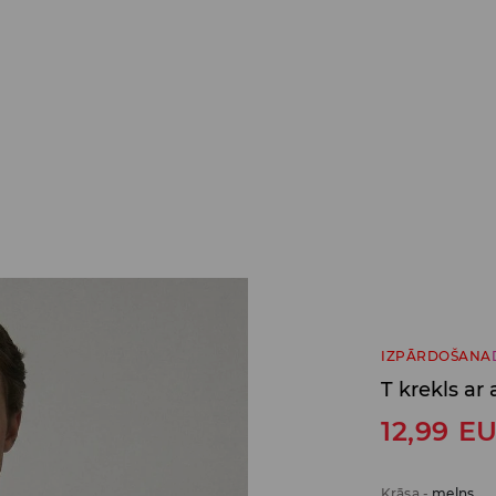
IZPĀRDOŠANA
T krekls ar
12,99
E
Krāsa
-
melns