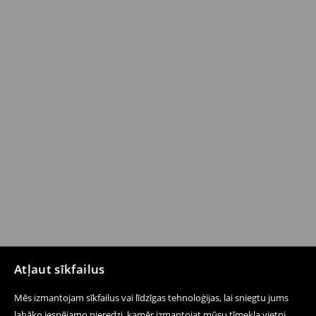
Atļaut sīkfailus
Mēs izmantojam sīkfailus vai līdzīgas tehnoloģijas, lai sniegtu jums
labāko iespējamo pieredzi, kamēr izmantojat mūsu tīmekļa vietni.