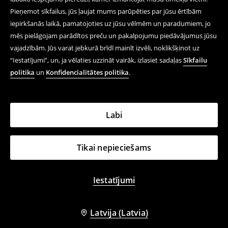
Pieņemot sīkfailus, jūs ļaujat mums parūpēties par jūsu ērtībām
iepirkšanās laikā, pamatojoties uz jūsu vēlmēm un paradumiem, jo
mēs pielāgojam parādītos preču un pakalpojumu piedāvājumus jūsu
vajadzībām. Jūs varat jebkurā brīdī mainīt izvēli, noklikšķinot uz
“Iestatījumi”, un, ja vēlaties uzzināt vairāk, izlasiet sadaļas
Sīkfailu
politika
un
Konfidencialitātes politika
.
Labi
Tikai nepieciešams
Iestatījumi
Latvija (Latvia)