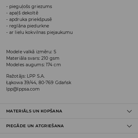
pieguļošs griezums
apaļš dekoltē
apdruka priekšpusē
reglāna piedurkne
ar lielu kokvilnas piejaukumu
Modele valkā izmēru: S
Materiāla svars: 210 gsm
Modeles augums: 174 cm
Ražotājs
:
LPP S.A.
Łąkowa 39/44, 80-769 Gdańsk
lpp@lppsa.com
MATERIĀLS UN KOPŠANA
PIEGĀDE UN ATGRIEŠANA
PIRMAIS MATERIĀLS
:
95% KOKVILNA, 5% ELASTĀNS