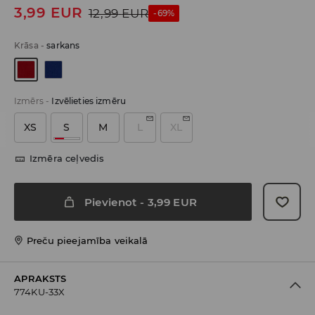
3,99
EUR
12,99
EUR
-69%
Krāsa
-
sarkans
Izmērs
-
Izvēlieties izmēru
XS
S
M
L
XL
Izmēra ceļvedis
Pievienot
-
3,99
EUR
Preču pieejamība veikalā
APRAKSTS
774KU-33X