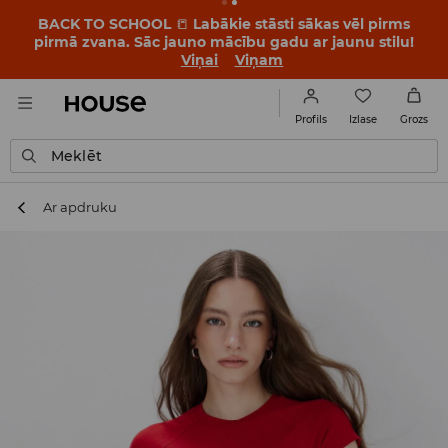
BACK TO SCHOOL
📒
Labākie stāsti sākas vēl pirms
pirmā zvana. Sāc jauno mācību gadu ar jaunu stilu!
Viņai
Viņam
Izlase
Profils
Grozs
Meklēt
Ar apdruku