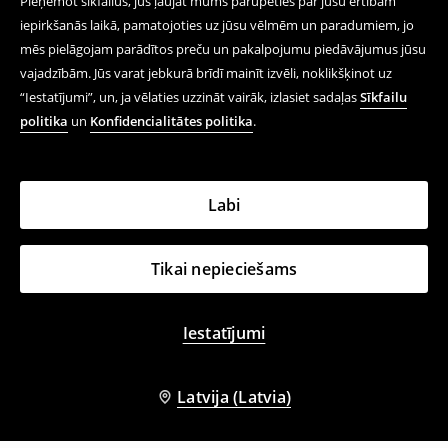
Pieņemot sīkfailus, jūs ļaujat mums parūpēties par jūsu ērtībām
iepirkšanās laikā, pamatojoties uz jūsu vēlmēm un paradumiem, jo
mēs pielāgojam parādītos preču un pakalpojumu piedāvājumus jūsu
vajadzībām. Jūs varat jebkurā brīdī mainīt izvēli, noklikšķinot uz
“Iestatījumi”, un, ja vēlaties uzzināt vairāk, izlasiet sadaļas
Sīkfailu
politika
un
Konfidencialitātes politika
.
Labi
Tikai nepieciešams
Iestatījumi
Latvija (Latvia)