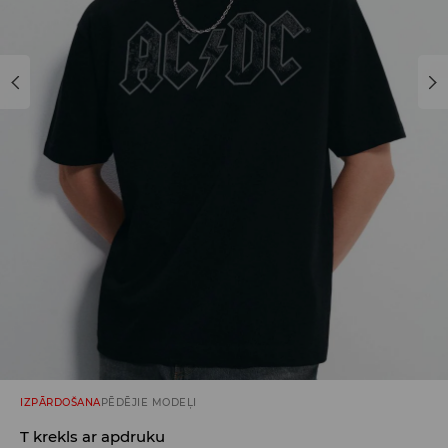
IZPĀRDOŠANA
PĒDĒJIE MODEĻI
T krekls ar apdruku