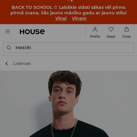
BACK TO SCHOOL
📒
Labākie stāsti sākas vēl pirms
pirmā zvana. Sāc jauno mācību gadu ar jaunu stilu!
Viņai
Viņam
Izlase
Profils
Grozs
Meklēt
Licences