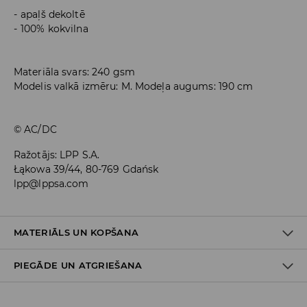
apaļš dekoltē
100% kokvilna
Materiāla svars: 240 gsm
Modelis valkā izmēru: M. Modeļa augums: 190 cm
© AC/DC
Ražotājs
:
LPP S.A.
Łąkowa 39/44, 80-769 Gdańsk
lpp@lppsa.com
MATERIĀLS UN KOPŠANA
PIEGĀDE UN ATGRIEŠANA
100% KOKVILNA
Piegādes politika