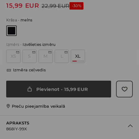
15,99
EUR
22,99
EUR
-30%
Krāsa
-
melns
Izmērs
-
Izvēlieties izmēru
XS
S
M
L
XL
Izmēra ceļvedis
Pievienot
-
15,99
EUR
Preču pieejamība veikalā
APRAKSTS
868IY-99X