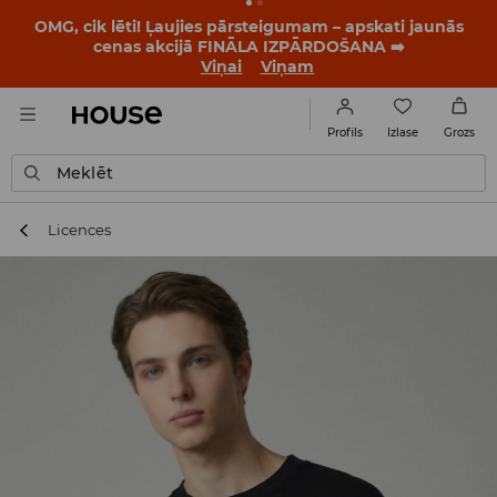
OMG, cik lēti! Ļaujies pārsteigumam – apskati jaunās
cenas akcijā FINĀLA IZPĀRDOŠANA ➡️
Viņai
Viņam
Izlase
Profils
Grozs
Meklēt
Licences