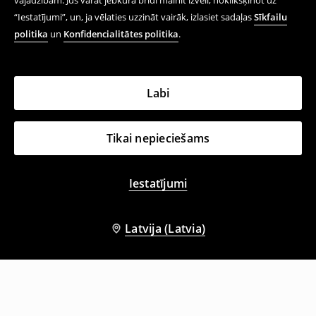
vajadzībām. Jūs varat jebkurā brīdī mainīt izvēli, noklikšķinot uz
“Iestatījumi”, un, ja vēlaties uzzināt vairāk, izlasiet sadaļas
Sīkfailu
politika
un
Konfidencialitātes politika
.
Labi
Tikai nepieciešams
Iestatījumi
Latvija (Latvia)