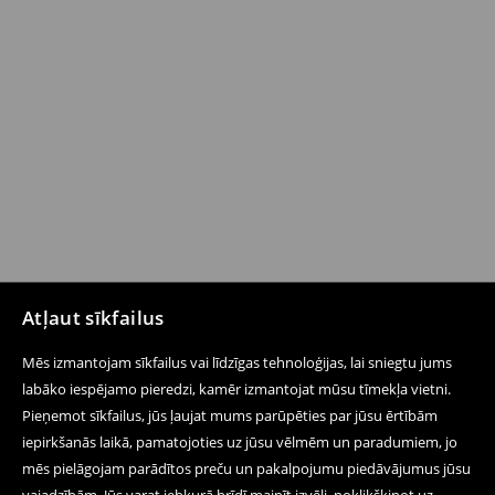
Atļaut sīkfailus
Mēs izmantojam sīkfailus vai līdzīgas tehnoloģijas, lai sniegtu jums
labāko iespējamo pieredzi, kamēr izmantojat mūsu tīmekļa vietni.
Pieņemot sīkfailus, jūs ļaujat mums parūpēties par jūsu ērtībām
iepirkšanās laikā, pamatojoties uz jūsu vēlmēm un paradumiem, jo
mēs pielāgojam parādītos preču un pakalpojumu piedāvājumus jūsu