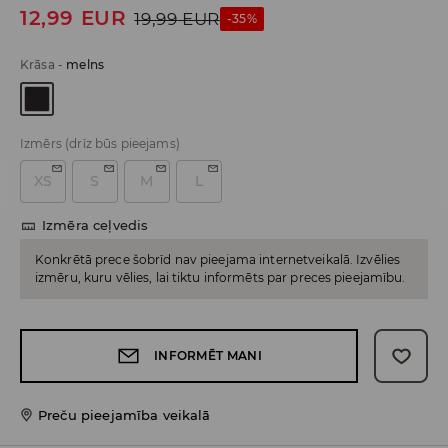
12,99
EUR
19,99
EUR
-35%
Krāsa
-
melns
Izmērs
(drīz būs pieejams)
XS
S
M
L
Izmēra ceļvedis
Konkrētā prece šobrīd nav pieejama internetveikalā. Izvēlies
izmēru, kuru vēlies, lai tiktu informēts par preces pieejamību.
INFORMĒT MANI
Preču pieejamība veikalā