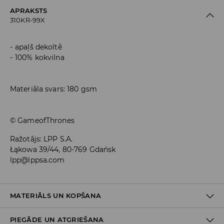
APRAKSTS
310KR-99X
apaļš dekoltē
100% kokvilna
Materiāla svars: 180 gsm
© GameofThrones
Ražotājs
:
LPP S.A.
Łąkowa 39/44, 80-769 Gdańsk
lpp@lppsa.com
MATERIĀLS UN KOPŠANA
PIEGĀDE UN ATGRIEŠANA
100% KOKVILNA