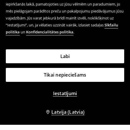
iepirkšanās laikā, pamatojoties uz jūsu vēlmēm un paradumiem, jo
mēs pielāgojam parādītos preču un pakalpojumu piedāvājumus jūsu
vajadzībām. Jūs varat jebkurā brīdī mainīt izvēli, noklikšķinot uz
“Iestatījumi”, un, ja vēlaties uzzināt vairāk, izlasiet sadaļas
Sīkfailu
politika
un
Konfidencialitātes politika
.
Labi
Tikai nepieciešams
Iestatījumi
Latvija (Latvia)