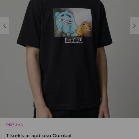
DRĪZUMĀ
T krekls ar apdruku Gumball