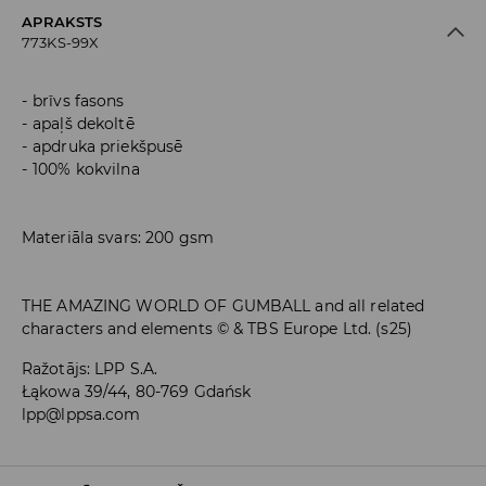
APRAKSTS
773KS-99X
brīvs fasons
apaļš dekoltē
apdruka priekšpusē
100% kokvilna
Materiāla svars: 200 gsm
THE AMAZING WORLD OF GUMBALL and all related
characters and elements © & TBS Europe Ltd. (s25)
Ražotājs
:
LPP S.A.
Łąkowa 39/44, 80-769 Gdańsk
lpp@lppsa.com