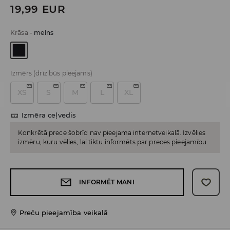
19,99
EUR
Krāsa
-
melns
Izmērs
(drīz būs pieejams)
XS
S
M
L
XL
Izmēra ceļvedis
Konkrētā prece šobrīd nav pieejama internetveikalā. Izvēlies
izmēru, kuru vēlies, lai tiktu informēts par preces pieejamību.
INFORMĒT MANI
Preču pieejamība veikalā