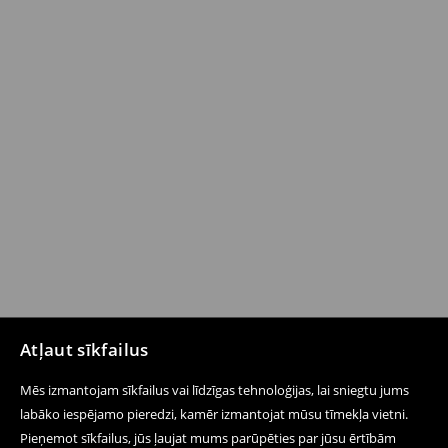
Atļaut sīkfailus
Mēs izmantojam sīkfailus vai līdzīgas tehnoloģijas, lai sniegtu jums
labāko iespējamo pieredzi, kamēr izmantojat mūsu tīmekļa vietni.
Pieņemot sīkfailus, jūs ļaujat mums parūpēties par jūsu ērtībām