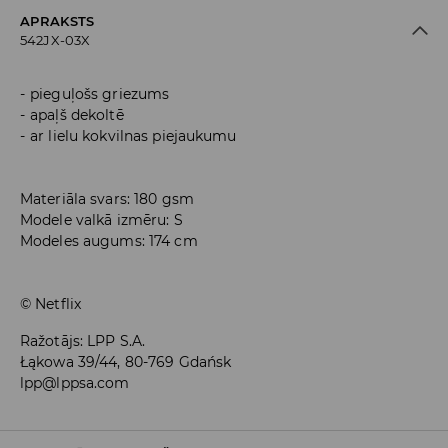
APRAKSTS
542JX-03X
pieguļošs griezums
apaļš dekoltē
ar lielu kokvilnas piejaukumu
Materiāla svars: 180 gsm
Modele valkā izmēru: S
Modeles augums: 174 cm
© Netflix
Ražotājs
:
LPP S.A.
Łąkowa 39/44, 80-769 Gdańsk
lpp@lppsa.com