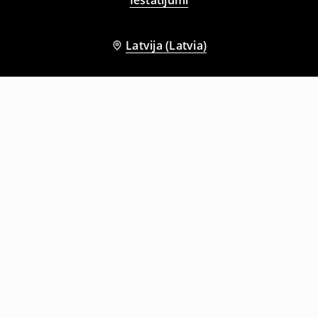
Latvija (Latvia)
Citi klienti izvēlējās arī