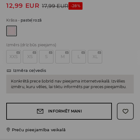
12,99
EUR
17,99
EUR
-28%
Krāsa
-
pasteļ rozā
Izmērs
(drīz būs pieejams)
XXS
XS
S
M
L
XL
Izmēra ceļvedis
Konkrētā prece šobrīd nav pieejama internetveikalā. Izvēlies
izmēru, kuru vēlies, lai tiktu informēts par preces pieejamību.
INFORMĒT MANI
Preču pieejamība veikalā