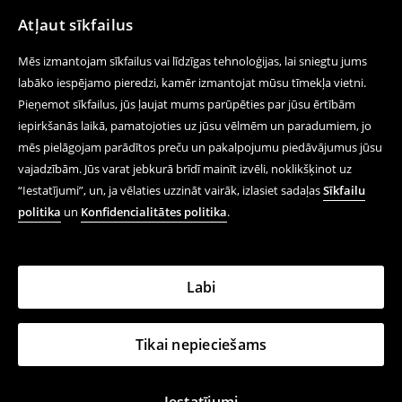
Atļaut sīkfailus
Mēs izmantojam sīkfailus vai līdzīgas tehnoloģijas, lai sniegtu jums
labāko iespējamo pieredzi, kamēr izmantojat mūsu tīmekļa vietni.
Pieņemot sīkfailus, jūs ļaujat mums parūpēties par jūsu ērtībām
iepirkšanās laikā, pamatojoties uz jūsu vēlmēm un paradumiem, jo
mēs pielāgojam parādītos preču un pakalpojumu piedāvājumus jūsu
vajadzībām. Jūs varat jebkurā brīdī mainīt izvēli, noklikšķinot uz
“Iestatījumi”, un, ja vēlaties uzzināt vairāk, izlasiet sadaļas
Sīkfailu
politika
un
Konfidencialitātes politika
.
Labi
Tikai nepieciešams
Iestatījumi