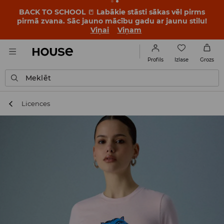
BACK TO SCHOOL
📒
Labākie stāsti sākas vēl pirms
pirmā zvana. Sāc jauno mācību gadu ar jaunu stilu!
Viņai
Viņam
Izlase
Profils
Grozs
Meklēt
Licences