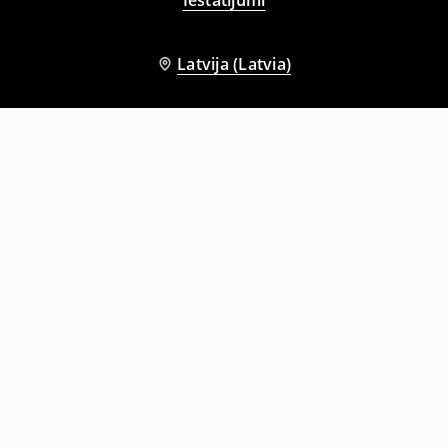
Latvija (Latvia)
Citi klienti izvēlējās arī