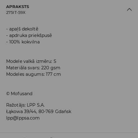
APRAKSTS
275IT-59X
apaļš dekoltē
apdruka priekšpusē
100% kokvilna
Modele valkā izmēru: S
Materiāla svars: 220 gsm
Modeles augums: 177 cm
© Mofusand
Ražotājs
:
LPP S.A.
Łąkowa 39/44, 80-769 Gdańsk
lpp@lppsa.com