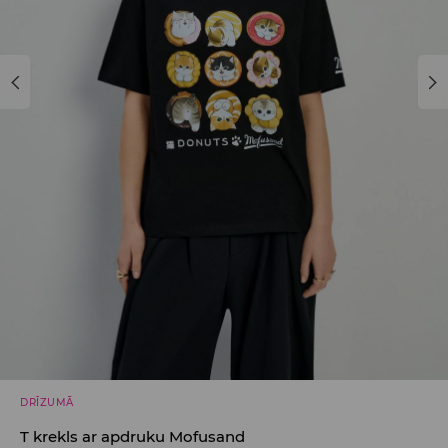
DRĪZUMĀ
T krekls ar apdruku Mofusand