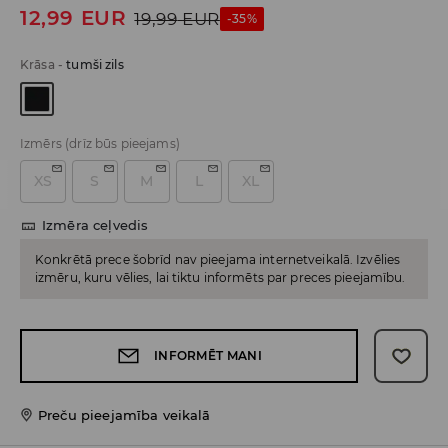
12,99
EUR
19,99
EUR
-35%
Krāsa
-
tumši zils
Izmērs
(drīz būs pieejams)
XS
S
M
L
XL
Izmēra ceļvedis
Konkrētā prece šobrīd nav pieejama internetveikalā. Izvēlies
izmēru, kuru vēlies, lai tiktu informēts par preces pieejamību.
INFORMĒT MANI
Preču pieejamība veikalā