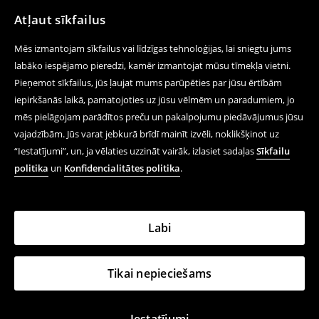
Atļaut sīkfailus
Mēs izmantojam sīkfailus vai līdzīgas tehnoloģijas, lai sniegtu jums
labāko iespējamo pieredzi, kamēr izmantojat mūsu tīmekļa vietni.
Pieņemot sīkfailus, jūs ļaujat mums parūpēties par jūsu ērtībām
iepirkšanās laikā, pamatojoties uz jūsu vēlmēm un paradumiem, jo
mēs pielāgojam parādītos preču un pakalpojumu piedāvājumus jūsu
vajadzībām. Jūs varat jebkurā brīdī mainīt izvēli, noklikšķinot uz
“Iestatījumi”, un, ja vēlaties uzzināt vairāk, izlasiet sadaļas
Sīkfailu
politika
un
Konfidencialitātes politika
.
Labi
Tikai nepieciešams
Iestatījumi