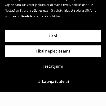
vajadzībām. Jūs varat jebkurā brīdī mainīt izvēli, noklikšķinot uz
“Iestatījumi”, un, ja vēlaties uzzināt vairāk, izlasiet sadaļas
Sīkfailu
politika
un
Konfidencialitātes politika
.
Labi
Tikai nepieciešams
Iestatījumi
Latvija (Latvia)