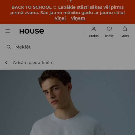
BACK TO SCHOOL
📒
Labākie stāsti sākas vēl pirms
pirmā zvana. Sāc jauno mācību gadu ar jaunu stilu!
Viņai
Viņam
Izlase
Profils
Grozs
Meklēt
Ar īsām piedurknēm