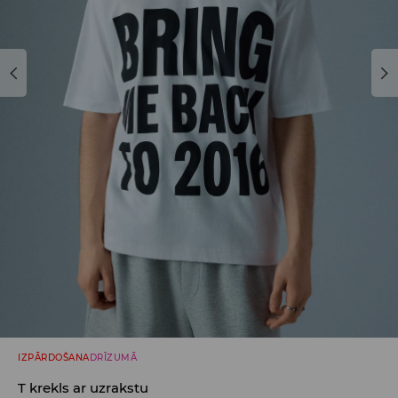
IZPĀRDOŠANA
DRĪZUMĀ
T krekls ar uzrakstu