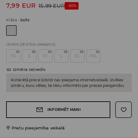
7,99
EUR
15,99
EUR
-50%
Krāsa
-
balts
Izmērs
(drīz būs pieejams)
XS
S
M
L
XL
XXL
Izmēra ceļvedis
Konkrētā prece šobrīd nav pieejama internetveikalā. Izvēlies
izmēru, kuru vēlies, lai tiktu informēts par preces pieejamību.
INFORMĒT MANI
Preču pieejamība veikalā