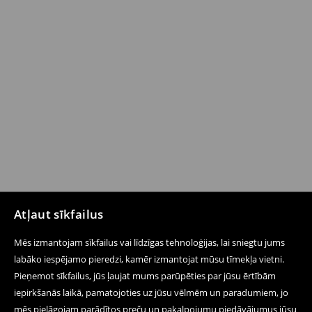
Atļaut sīkfailus
Mēs izmantojam sīkfailus vai līdzīgas tehnoloģijas, lai sniegtu jums
labāko iespējamo pieredzi, kamēr izmantojat mūsu tīmekļa vietni.
Pieņemot sīkfailus, jūs ļaujat mums parūpēties par jūsu ērtībām
iepirkšanās laikā, pamatojoties uz jūsu vēlmēm un paradumiem, jo
mēs pielāgojam parādītos preču un pakalpojumu piedāvājumus jūsu