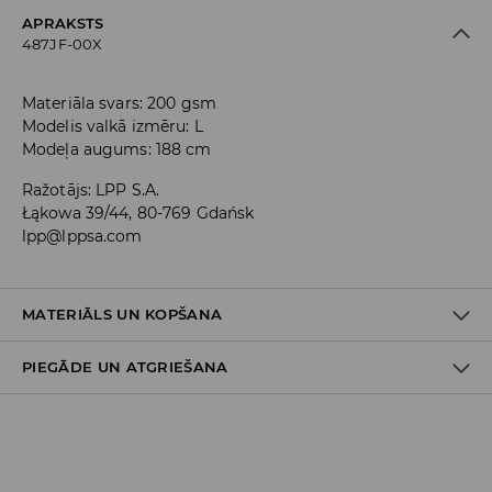
APRAKSTS
487JF-00X
Materiāla svars: 200 gsm
Modelis valkā izmēru: L
Modeļa augums: 188 cm
Ražotājs
:
LPP S.A.
Łąkowa 39/44, 80-769 Gdańsk
lpp@lppsa.com
MATERIĀLS UN KOPŠANA
PIEGĀDE UN ATGRIEŠANA
100% KOKVILNA
Piegādes politika
Piegāde veikalā: BEZMAKSAS