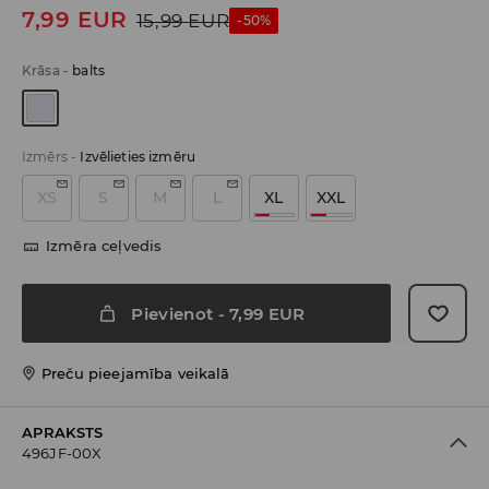
7,99
EUR
15,99
EUR
-50%
Krāsa
-
balts
Izmērs
-
Izvēlieties izmēru
XS
S
M
L
XL
XXL
Izmēra ceļvedis
Pievienot
-
7,99
EUR
Preču pieejamība veikalā
APRAKSTS
496JF-00X