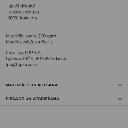
apaļš dekoltē
teksta apdruka
100% kokvilna
Materiāla svars: 200 gsm
Modelis valkā izmēru: L
Ražotājs
:
LPP S.A.
Łąkowa 39/44, 80-769 Gdańsk
lpp@lppsa.com
MATERIĀLS UN KOPŠANA
PIEGĀDE UN ATGRIEŠANA
100% KOKVILNA
Piegādes politika
Piegāde veikalā: BEZMAKSAS