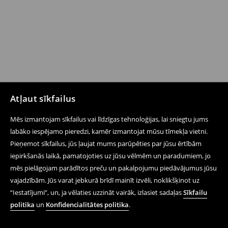
Atļaut sīkfailus
Mēs izmantojam sīkfailus vai līdzīgas tehnoloģijas, lai sniegtu jums
labāko iespējamo pieredzi, kamēr izmantojat mūsu tīmekļa vietni.
Pieņemot sīkfailus, jūs ļaujat mums parūpēties par jūsu ērtībām
iepirkšanās laikā, pamatojoties uz jūsu vēlmēm un paradumiem, jo
mēs pielāgojam parādītos preču un pakalpojumu piedāvājumus jūsu
vajadzībām. Jūs varat jebkurā brīdī mainīt izvēli, noklikšķinot uz
“Iestatījumi”, un, ja vēlaties uzzināt vairāk, izlasiet sadaļas
Sīkfailu
politika
un
Konfidencialitātes politika
.