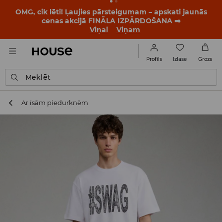
OMG, cik lēti! Ļaujies pārsteigumam – apskati jaunās
cenas akcijā FINĀLA IZPĀRDOŠANA ➡️
Viņai
Viņam
Izlase
Profils
Grozs
Meklēt
Ar īsām piedurknēm