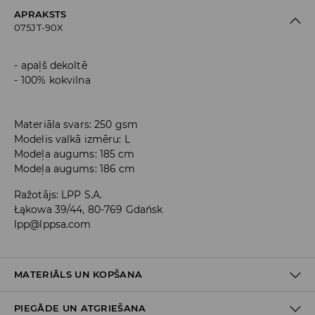
APRAKSTS
075JT-90X
apaļš dekoltē
100% kokvilna
Materiāla svars: 250 gsm
Modelis valkā izmēru: L
Modeļa augums: 185 cm
Modeļa augums: 186 cm
Ražotājs
:
LPP S.A.
Łąkowa 39/44, 80-769 Gdańsk
lpp@lppsa.com
MATERIĀLS UN KOPŠANA
PIEGĀDE UN ATGRIEŠANA
PIRMAIS MATERIĀLS
:
100% KOKVILNA