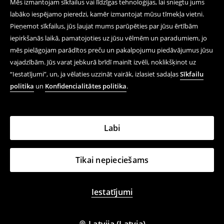
Mēs izmantojam sīkfailus vai līdzīgas tehnoloģijas, lai sniegtu jums
labāko iespējamo pieredzi, kamēr izmantojat mūsu tīmekļa vietni.
Pieņemot sīkfailus, jūs ļaujat mums parūpēties par jūsu ērtībām
iepirkšanās laikā, pamatojoties uz jūsu vēlmēm un paradumiem, jo
mēs pielāgojam parādītos preču un pakalpojumu piedāvājumus jūsu
vajadzībām. Jūs varat jebkurā brīdī mainīt izvēli, noklikšķinot uz
“Iestatījumi”, un, ja vēlaties uzzināt vairāk, izlasiet sadaļas
Sīkfailu
politika
un
Konfidencialitātes politika
.
Labi
Tikai nepieciešams
Iestatījumi