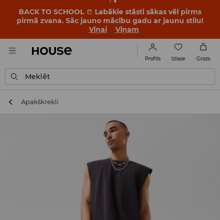
BACK TO SCHOOL
📒
Labākie stāsti sākas vēl pirms
pirmā zvana. Sāc jauno mācību gadu ar jaunu stilu!
Viņai
Viņam
Izlase
Profils
Grozs
Meklēt
Apakškrekli