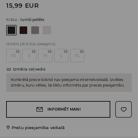
15,99
EUR
Krāsa
-
tumši pelēks
Izmērs
(drīz būs pieejams)
XS
S
M
L
XL
Izmēra ceļvedis
Konkrētā prece šobrīd nav pieejama internetveikalā. Izvēlies
izmēru, kuru vēlies, lai tiktu informēts par preces pieejamību.
INFORMĒT MANI
Preču pieejamība veikalā