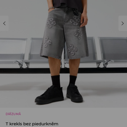
DRĪZUMĀ
T krekls bez piedurknēm