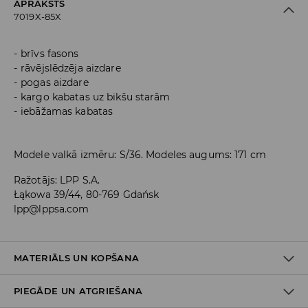
APRAKSTS
7019X-85X
brīvs fasons
rāvējslēdzēja aizdare
pogas aizdare
kargo kabatas uz bikšu starām
iebāžamas kabatas
Modele valkā izmēru: S/36. Modeles augums: 171 cm
Ražotājs
:
LPP S.A.
Łąkowa 39/44, 80-769 Gdańsk
lpp@lppsa.com
MATERIĀLS UN KOPŠANA
PIEGĀDE UN ATGRIEŠANA
Materiāls I
:
100% KOKVILNA