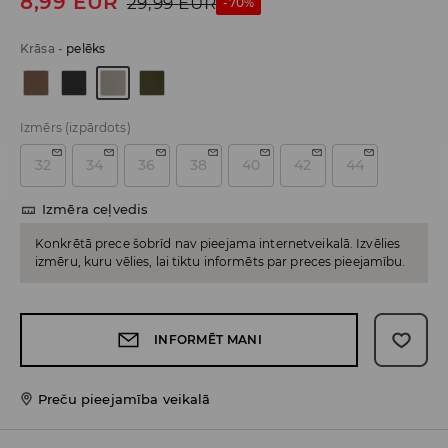
8,99
EUR
29,99
EUR
-70%
Krāsa
-
pelēks
Izmērs
(izpārdots)
32
34
36
38
40
42
44
Izmēra ceļvedis
Konkrētā prece šobrīd nav pieejama internetveikalā. Izvēlies
izmēru, kuru vēlies, lai tiktu informēts par preces pieejamību.
INFORMĒT MANI
Preču pieejamība veikalā