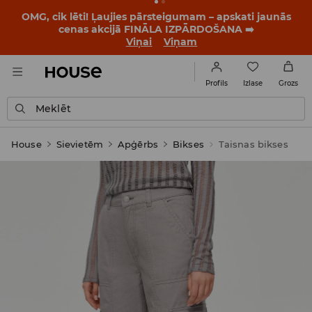
OMG, cik lēti! Ļaujies pārsteigumam – apskati jaunās
cenas akcijā FINĀLA IZPĀRDOŠANA ➡️
Viņai
Viņam
Izlase
Profils
Grozs
Meklēt
House
Sievietēm
Apģērbs
Bikses
Taisnas bikses