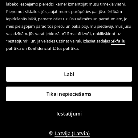
labāko iespējamo pieredzi, kamēr izmantojat mūsu tīmekļa vietni.
Pieņemot sīkfailus, jūs ļaujat mums parūpēties par jūsu ērtībām
iepirkšanās laikā, pamatojoties uz jūsu vēlmēm un paradumiem, jo
mēs pielāgojam parādītos preču un pakalpojumu piedāvājumus jūsu
vajadzībām. Jūs varat jebkurā brīdī mainīt izvēli, noklikšķinot uz
“Iestatījumi”, un, ja vēlaties uzzināt vairāk, izlasiet sadaļas
Sīkfailu
politika
un
Konfidencialitātes politika
.
Labi
Tikai nepieciešams
Iestatījumi
Latvija (Latvia)