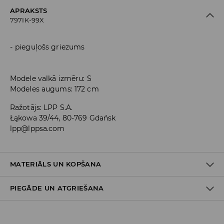
APRAKSTS
797IK-99X
pieguļošs griezums
Modele valkā izmēru: S
Modeles augums: 172 cm
Ražotājs
:
LPP S.A.
Łąkowa 39/44, 80-769 Gdańsk
lpp@lppsa.com
MATERIĀLS UN KOPŠANA
PIEGĀDE UN ATGRIEŠANA
PIRMAIS MATERIĀLS
:
95% POLIAMĪDS, 5% ELASTĀNS
PIEŠĶIRT FORMU PĒC MAZGĀŠANAS UN ŽĀVĒT VERTIKĀLĀ
Piegādes politika
POZĪCIJĀ