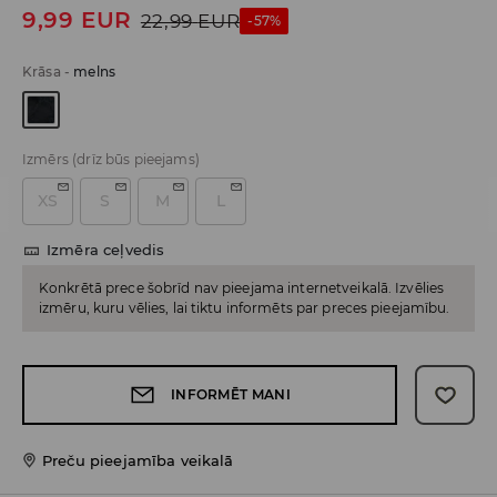
9,99
EUR
22,99
EUR
-57%
Krāsa
-
melns
Izmērs
(drīz būs pieejams)
XS
S
M
L
Izmēra ceļvedis
Konkrētā prece šobrīd nav pieejama internetveikalā. Izvēlies
izmēru, kuru vēlies, lai tiktu informēts par preces pieejamību.
INFORMĒT MANI
Preču pieejamība veikalā