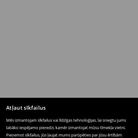
Atļaut sīkfailus
Mēs izmantojam sīkfailus vai līdzīgas tehnoloģijas, lai sniegtu jums
labāko iespējamo pieredzi, kamēr izmantojat mūsu tīmekļa vietni.
Pieņemot sīkfailus, jūs ļaujat mums parūpēties par jūsu ērtībām