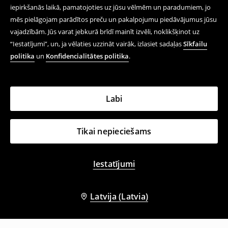
iepirkšanās laikā, pamatojoties uz jūsu vēlmēm un paradumiem, jo
mēs pielāgojam parādītos preču un pakalpojumu piedāvājumus jūsu
vajadzībām. Jūs varat jebkurā brīdī mainīt izvēli, noklikšķinot uz
“Iestatījumi”, un, ja vēlaties uzzināt vairāk, izlasiet sadaļas
Sīkfailu
politika
un
Konfidencialitātes politika
.
Labi
Tikai nepieciešams
Iestatījumi
Latvija (Latvia)