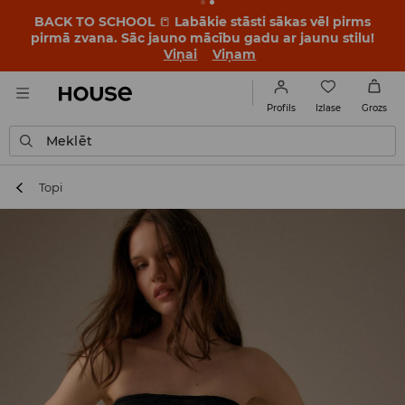
BACK TO SCHOOL
📒
Labākie stāsti sākas vēl pirms
pirmā zvana. Sāc jauno mācību gadu ar jaunu stilu!
Viņai
Viņam
Izlase
Profils
Grozs
Meklēt
Topi