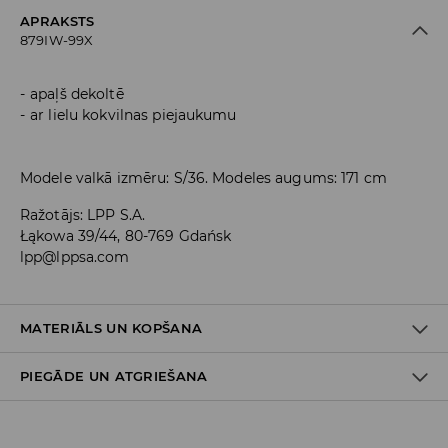
APRAKSTS
879IW-99X
apaļš dekoltē
ar lielu kokvilnas piejaukumu
Modele valkā izmēru: S/36. Modeles augums: 171 cm
Ražotājs
:
LPP S.A.
Łąkowa 39/44, 80-769 Gdańsk
lpp@lppsa.com
MATERIĀLS UN KOPŠANA
PIEGĀDE UN ATGRIEŠANA
PIRMAIS MATERIĀLS
:
95% KOKVILNA, 5% ELASTĀNS
GLUDINĀT AR KREISO PUSI UZ ĀRU
Piegādes politika