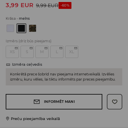
3,99
EUR
9,99
EUR
-60%
Krāsa
-
melns
Izmērs
(drīz būs pieejams)
XS
S
M
L
XL
Izmēra ceļvedis
Konkrētā prece šobrīd nav pieejama internetveikalā. Izvēlies
izmēru, kuru vēlies, lai tiktu informēts par preces pieejamību.
INFORMĒT MANI
Preču pieejamība veikalā