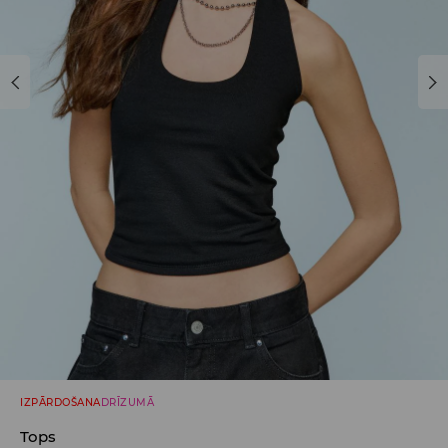
IZPĀRDOŠANA
DRĪZUMĀ
Tops