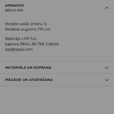
APRAKSTS
882IW-99X
Modele valkā izmēru: S
Modeles augums: 174 cm
Ražotājs
:
LPP S.A.
Łąkowa 39/44, 80-769 Gdańsk
lpp@lppsa.com
MATERIĀLS UN KOPŠANA
PIEGĀDE UN ATGRIEŠANA
PIRMAIS MATERIĀLS
:
92% POLIAMĪDS, 8% ELASTĀNS
Piegādes politika
Piegāde veikalā: BEZMAKSAS
Piegāde uz DPD savākšanas punktiem: 3,99 EUR