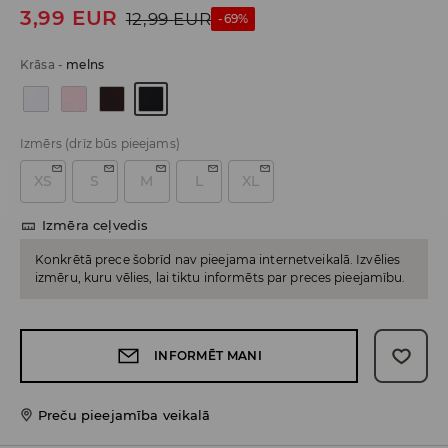
3,99
EUR
12,99
EUR
-69%
Krāsa
-
melns
Izmērs
(drīz būs pieejams)
XS
S
M
L
XL
Izmēra ceļvedis
Konkrētā prece šobrīd nav pieejama internetveikalā. Izvēlies
izmēru, kuru vēlies, lai tiktu informēts par preces pieejamību.
INFORMĒT MANI
Preču pieejamība veikalā