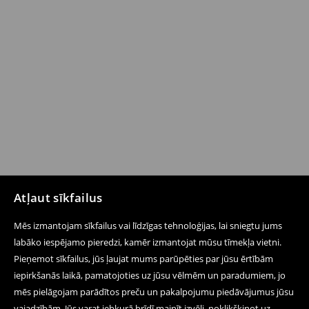
Atļaut sīkfailus
Mēs izmantojam sīkfailus vai līdzīgas tehnoloģijas, lai sniegtu jums
labāko iespējamo pieredzi, kamēr izmantojat mūsu tīmekļa vietni.
Pieņemot sīkfailus, jūs ļaujat mums parūpēties par jūsu ērtībām
iepirkšanās laikā, pamatojoties uz jūsu vēlmēm un paradumiem, jo
mēs pielāgojam parādītos preču un pakalpojumu piedāvājumus jūsu
vajadzībām. Jūs varat jebkurā brīdī mainīt izvēli, noklikšķinot uz