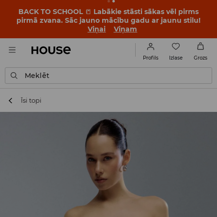
BACK TO SCHOOL
📒
Labākie stāsti sākas vēl pirms
pirmā zvana. Sāc jauno mācību gadu ar jaunu stilu!
Viņai
Viņam
Izlase
Profils
Grozs
Meklēt
Īsi topi