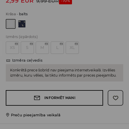
2,99
EUR
9,99
EUR
-70%
Krāsa
-
balts
Izmērs
(izpārdots)
XS
S
M
L
XL
Izmēra ceļvedis
Konkrētā prece šobrīd nav pieejama internetveikalā. Izvēlies
izmēru, kuru vēlies, lai tiktu informēts par preces pieejamību.
INFORMĒT MANI
Preču pieejamība veikalā