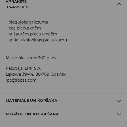
APRAKSTS
9744W-00X
pieguļošs griezums
bez piedurknēm
ar šaurām plecu lencēm
ar lielu kokvilnas piejaukumu
Materiāla svars: 200 gsm
Ražotājs
:
LPP S.A.
Łąkowa 39/44, 80-769 Gdańsk
lpp@lppsa.com
MATERIĀLS UN KOPŠANA
PIEGĀDE UN ATGRIEŠANA
PIRMAIS MATERIĀLS
:
100% KOKVILNA
GLUDINĀT AR KREISO PUSI UZ ĀRU