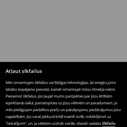
Atļaut sīkfailus
Mēs izmantojam sīkfailus vai līdzīgas tehnoloģijas, lai sniegtu jums
labāko iespējamo pieredzi, kamēr izmantojat mūsu tīmekļa vietni.
Pieņemot sīkfailus, jūs ļaujat mums parūpēties par jūsu ērtībām
iepirkšanās laikā, pamatojoties uz jūsu vēlmēm un paradumiem, jo
mēs pielāgojam parādītos preču un pakalpojumu piedāvājumus jūsu
vajadzībām. Jūs varat jebkurā brīdī mainīt izvēli, noklikšķinot uz
“Iestatījumi”, un, ja vēlaties uzzināt vairāk, izlasiet sadaļas
Sīkfailu