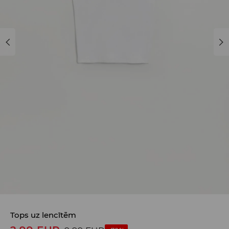
Tops uz lencītēm