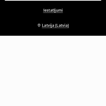
Iestatījumi
Latvija (Latvia)
Seko mums
Palīdzība un saziņa
Iepērcies tiešsaistē
Noteikumi – Privātuma Politika