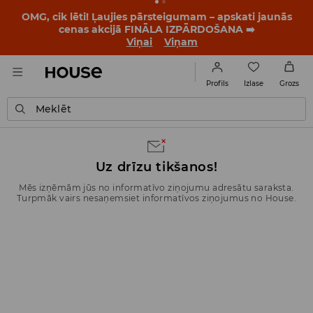
OMG, cik lēti! Ļaujies pārsteigumam – apskati jaunās
cenas akcijā FINĀLA IZPĀRDOŠANA ➡️
Viņai
Viņam
Izlase
Profils
Grozs
Meklēt
Uz drīzu tikšanos!
Mēs izņēmām jūs no informatīvo ziņojumu adresātu saraksta.
Turpmāk vairs nesaņemsiet informatīvos ziņojumus no House.