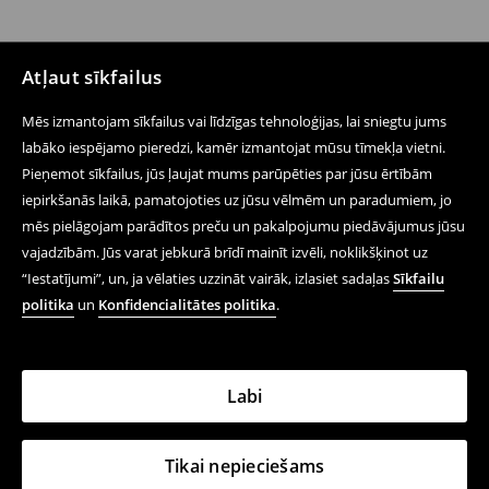
Atļaut sīkfailus
Mēs izmantojam sīkfailus vai līdzīgas tehnoloģijas, lai sniegtu jums
labāko iespējamo pieredzi, kamēr izmantojat mūsu tīmekļa vietni.
Pieņemot sīkfailus, jūs ļaujat mums parūpēties par jūsu ērtībām
iepirkšanās laikā, pamatojoties uz jūsu vēlmēm un paradumiem, jo
mēs pielāgojam parādītos preču un pakalpojumu piedāvājumus jūsu
vajadzībām. Jūs varat jebkurā brīdī mainīt izvēli, noklikšķinot uz
“Iestatījumi”, un, ja vēlaties uzzināt vairāk, izlasiet sadaļas
Sīkfailu
politika
un
Konfidencialitātes politika
.
Labi
Tikai nepieciešams