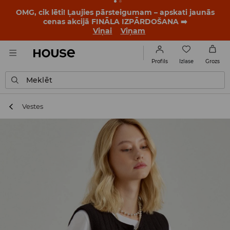
BACK TO SCHOOL
📒
Labākie stāsti sākas vēl pirms
pirmā zvana. Sāc jauno mācību gadu ar jaunu stilu!
Viņai
Viņam
Izlase
Profils
Grozs
Meklēt
Vestes