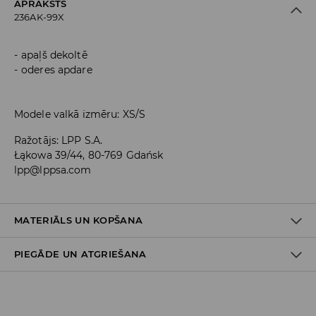
APRAKSTS
236AK-99X
apaļš dekoltē
oderes apdare
Modele valkā izmēru: XS/S
Ražotājs
:
LPP S.A.
Łąkowa 39/44, 80-769 Gdańsk
lpp@lppsa.com
MATERIĀLS UN KOPŠANA
PIEGĀDE UN ATGRIEŠANA
PIRMAIS MATERIĀLS
:
5% ELASTĀNS, 95% POLIESTERIS
POLSTERĒJUMS
:
100% POLIESTERIS
PIRMAIS ODERES MATERIĀLS
:
100% POLIESTERIS
Piegādes politika
ŽĀVĒT IZKĀRTU ĒNĀ.