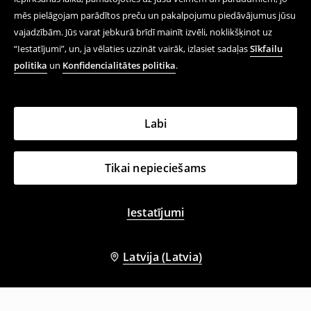
mēs pielāgojam parādītos preču un pakalpojumu piedāvājumus jūsu
vajadzībām. Jūs varat jebkurā brīdī mainīt izvēli, noklikšķinot uz
“Iestatījumi”, un, ja vēlaties uzzināt vairāk, izlasiet sadaļas
Sīkfailu
politika
un
Konfidencialitātes politika
.
Labi
Tikai nepieciešams
Iestatījumi
Latvija (Latvia)