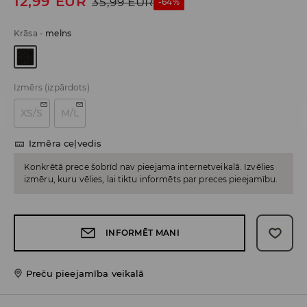
12,99
EUR
35,99
EUR
-64%
Krāsa
-
melns
Izmērs
(izpārdots)
XS/S
M/L
Izmēra ceļvedis
Konkrētā prece šobrīd nav pieejama internetveikalā. Izvēlies
izmēru, kuru vēlies, lai tiktu informēts par preces pieejamību.
INFORMĒT MANI
Preču pieejamība veikalā