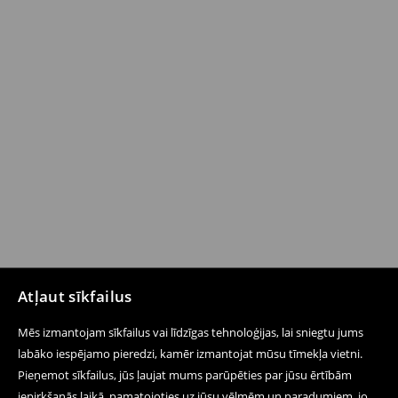
Atļaut sīkfailus
Mēs izmantojam sīkfailus vai līdzīgas tehnoloģijas, lai sniegtu jums
labāko iespējamo pieredzi, kamēr izmantojat mūsu tīmekļa vietni.
Pieņemot sīkfailus, jūs ļaujat mums parūpēties par jūsu ērtībām
iepirkšanās laikā, pamatojoties uz jūsu vēlmēm un paradumiem, jo