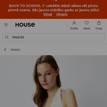
BACK TO SCHOOL
📒
Labākie stāsti sākas vēl pirms
pirmā zvana. Sāc jauno mācību gadu ar jaunu stilu!
Viņai
Viņam
Izlase
Profils
Grozs
Meklēt
Vestes