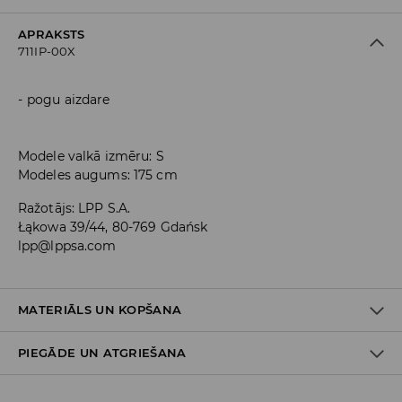
APRAKSTS
711IP-00X
pogu aizdare
Modele valkā izmēru: S
Modeles augums: 175 cm
Ražotājs
:
LPP S.A.
Łąkowa 39/44, 80-769 Gdańsk
lpp@lppsa.com
MATERIĀLS UN KOPŠANA
PIEGĀDE UN ATGRIEŠANA
PIRMAIS MATERIĀLS
:
78% POLIESTERIS, 18% VISKOZE, 4%
ELASTĀNS
PIRMAIS ODERES MATERIĀLS
:
100% POLIESTERIS
Piegādes politika