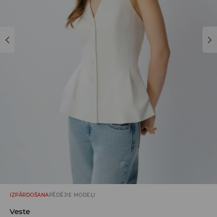
IZPĀRDOŠANA
PĒDĒJIE MODEĻI
Veste