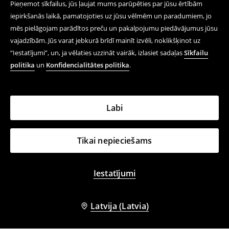
Pieņemot sīkfailus, jūs ļaujat mums parūpēties par jūsu ērtībām
iepirkšanās laikā, pamatojoties uz jūsu vēlmēm un paradumiem, jo
mēs pielāgojam parādītos preču un pakalpojumu piedāvājumus jūsu
vajadzībām. Jūs varat jebkurā brīdī mainīt izvēli, noklikšķinot uz
“Iestatījumi”, un, ja vēlaties uzzināt vairāk, izlasiet sadaļas
Sīkfailu
politika
un
Konfidencialitātes politika
.
Labi
Tikai nepieciešams
Iestatījumi
Latvija (Latvia)