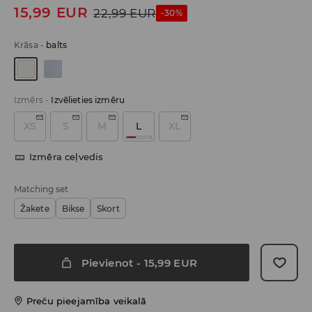
15,99
EUR
22,99
EUR
-30%
Krāsa
-
balts
Izmērs
-
Izvēlieties izmēru
XS
S
M
L
XL
Izmēra ceļvedis
Matching set
Žakete
Bikse
Skort
Pievienot
-
15,99
EUR
Preču pieejamība veikalā