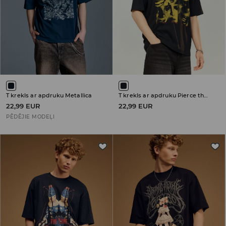
T krekls ar apdruku Metallica
T krekls ar apdruku Pierce the Veil
22,99 EUR
22,99 EUR
PĒDĒJIE MODEĻI