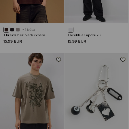
+
1
krāsa
T krekls bez piedurknēm
T krekls ar apdruku
15,99 EUR
15,99 EUR