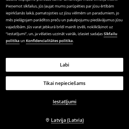
Pieņemot sīkfailus, jūs ļaujat mums parūpēties par jūsu ērtībām
Seko mums
iepirkšanās laikā, pamatojoties uz jūsu vēlmēm un paradumiem, jo
mēs pielāgojam parādītos preču un pakalpojumu piedāvājumus jūsu
vajadzībām. Jūs varat jebkurā brīdī mainīt izvēli, noklikšķinot uz
Palīdzība un saziņa
“Iestatījumi”, un, ja vēlaties uzzināt vairāk, izlasiet sadaļas
Sīkfailu
politika
un
Konfidencialitātes politika
.
Iepērcies tiešsaistē
Noteikumi – Privātuma Politika
Labi
Juridiskie Jautājumi
LPP
Tikai nepieciešams
Iestatījumi
LPP LATVIA LTD, Mihaila Tāla Street 1, Rīga, LV-1045, PVN
maksātāja Nr.: LV40003604688
House ©
2026
. Visas tiesības aizsargātas.
Latvija (Latvia)