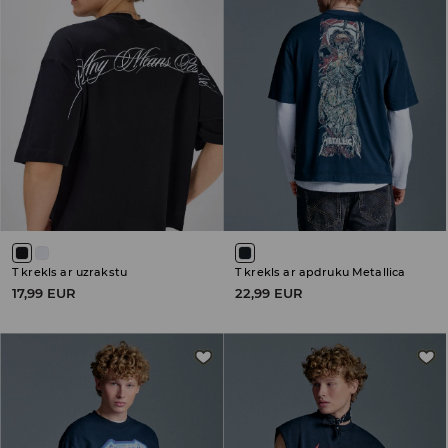
T krekls ar uzrakstu
T krekls ar apdruku Metallica
17,99 EUR
22,99 EUR