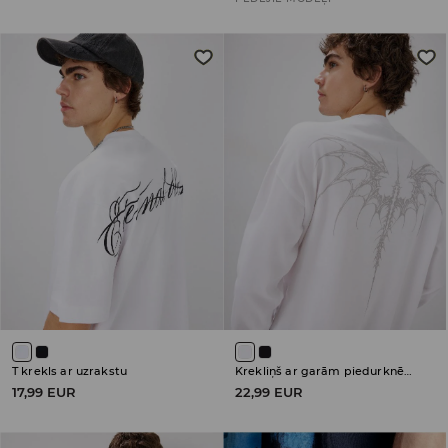
T krekls ar uzrakstu
Krekliņš ar garām piedurknēm
17,99 EUR
22,99 EUR