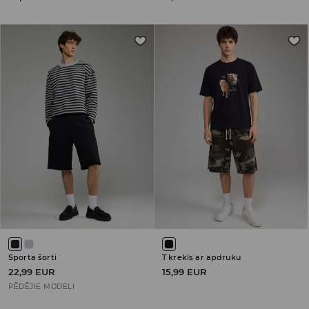
Sporta šorti
T krekls ar apdruku
22,99 EUR
15,99 EUR
PĒDĒJIE MODEĻI