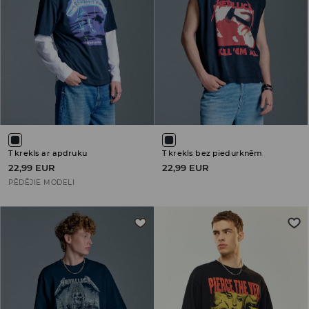
T krekls ar apdruku
T krekls bez piedurknēm
22,99 EUR
22,99 EUR
PĒDĒJIE MODEĻI