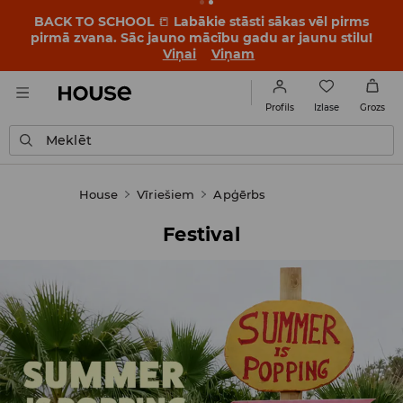
BACK TO SCHOOL
📒
Labākie stāsti sākas vēl pirms
pirmā zvana. Sāc jauno mācību gadu ar jaunu stilu!
Viņai
Viņam
Izlase
Profils
Grozs
Meklēt
House
Vīriešiem
Apģērbs
Festival