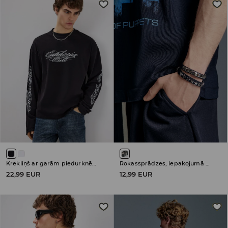
Krekliņš ar garām piedurknēm
Rokassprādzes, iepakojumā 2 gab.
22,99 EUR
12,99 EUR