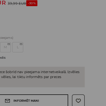
UR
-30%
39,99
EUR
 pieejams)
M
L
edis
ce šobrīd nav pieejama internetveikalā. Izvēlies
vēlies, lai tiktu informēts par preces
INFORMĒT MANI