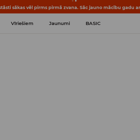
tāsti sākas vēl pirms pirmā zvana. Sāc jauno mācību gadu ar 
Vīriešiem
Jaunumi
BASIC