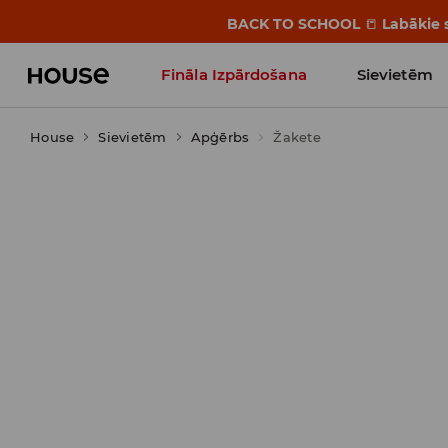
BACK TO SCHOOL
📒
Labākie s
Fināla Izpārdošana
Sievietēm
House
Sievietēm
Influencers' Faves
Apģērbs
Žakete