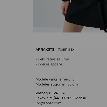
APRAKSTS
708IP-99X
dekoratīvs sējums
oderes apdare
Modele valkā izmēru: S
Modeles augums: 175 cm
Ražotājs
:
LPP S.A.
Łąkowa 39/44, 80-769 Gdańsk
lpp@lppsa.com