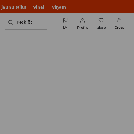
jaunu stilu!
Viņai
Viņam
Meklēt
LV
Profils
Izlase
Grozs