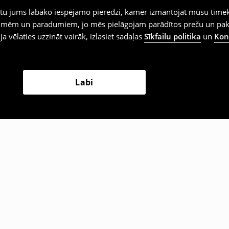
iegtu jums labāko iespējamo pieredzi, kamēr izmantojat mūsu tīmek
 vēlmēm un paradumiem, jo mēs pielāgojam parādītos preču un pa
 ja vēlaties uzzināt vairāk, izlasiet sadaļas
Sīkfailu politika
un
Konf
Labi