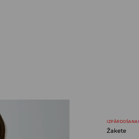
IZPĀRDOŠANA
Žakete