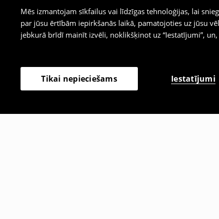
Mēs izmantojam sīkfailus vai līdzīgas tehnoloģijas, lai sn
par jūsu ērtībām iepirkšanās laikā, pamatojoties uz jūsu
jebkurā brīdī mainīt izvēli, noklikšķinot uz “Iestatījumi”, un,
Iestatījumi
Tikai nepieciešams
Citi klienti izvēlējās arī