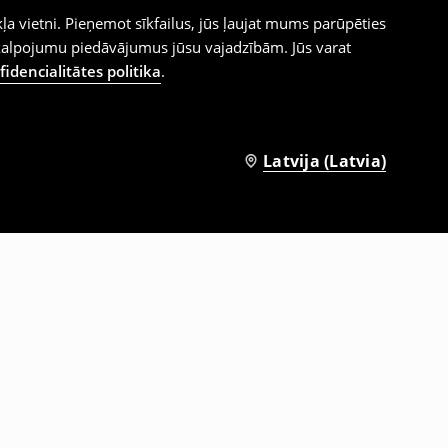
ļa vietni. Pieņemot sīkfailus, jūs ļaujat mums parūpēties
kalpojumu piedāvājumus jūsu vajadzībām. Jūs varat
idencialitātes politika
.
Latvija (Latvia)