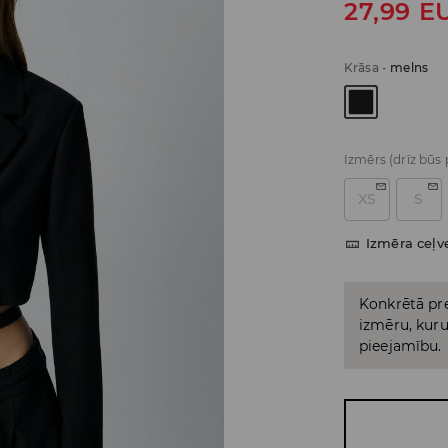
27,99
E
Krāsa
-
melns
Izmērs
(drīz būs
XS
S
Izmēra ceļv
Konkrētā pre
izmēru, kuru 
pieejamību.