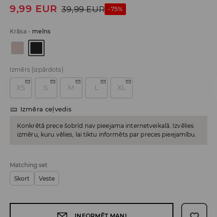
9,99
EUR
39,99
EUR
-75%
Krāsa
-
melns
Izmērs
(izpārdots)
XS
S
M
L
XL
Izmēra ceļvedis
Konkrētā prece šobrīd nav pieejama internetveikalā. Izvēlies
izmēru, kuru vēlies, lai tiktu informēts par preces pieejamību.
Matching set
Skort
Veste
INFORMĒT MANI