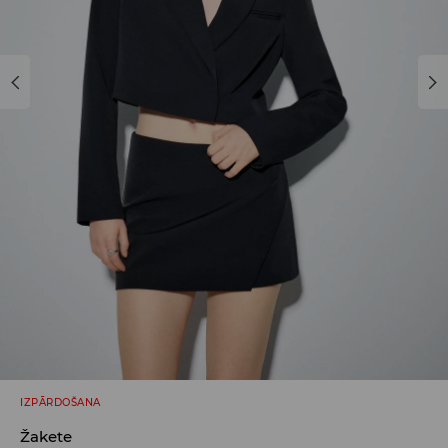
IZPĀRDOŠANA
Žakete