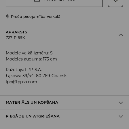
Preču pieejamība veikalā
APRAKSTS
727IP-99X
Modele valkā izmēru: S
Modeles augums: 175 cm
Ražotājs
:
LPP S.A.
Łąkowa 39/44, 80-769 Gdańsk
lpp@lppsa.com
MATERIĀLS UN KOPŠANA
PIEGĀDE UN ATGRIEŠANA
PIRMAIS MATERIĀLS
:
90% POLIESTERIS, 10% ELASTĀNS
PIRMAIS ODERES MATERIĀLS
:
100% POLIESTERIS