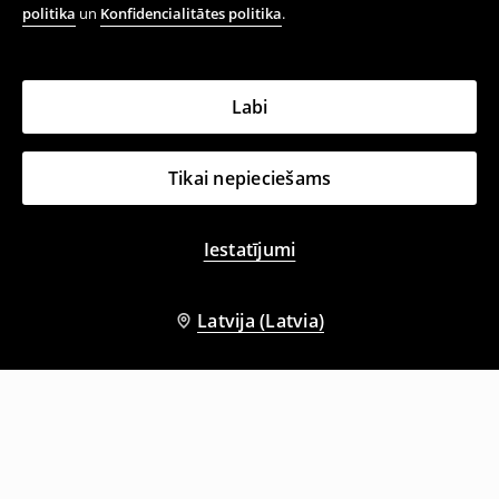
politika
un
Konfidencialitātes politika
.
Labi
Tikai nepieciešams
Iestatījumi
Latvija (Latvia)