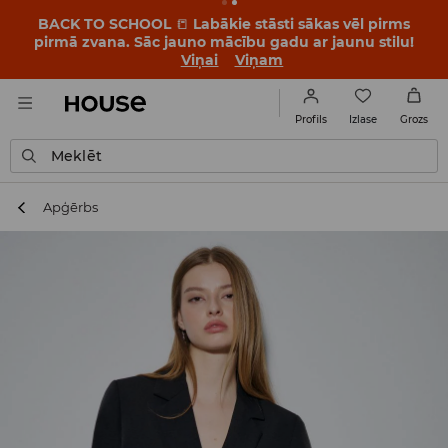
BACK TO SCHOOL
📒
Labākie stāsti sākas vēl pirms
pirmā zvana. Sāc jauno mācību gadu ar jaunu stilu!
Viņai
Viņam
Izlase
Profils
Grozs
Meklēt
Apģērbs