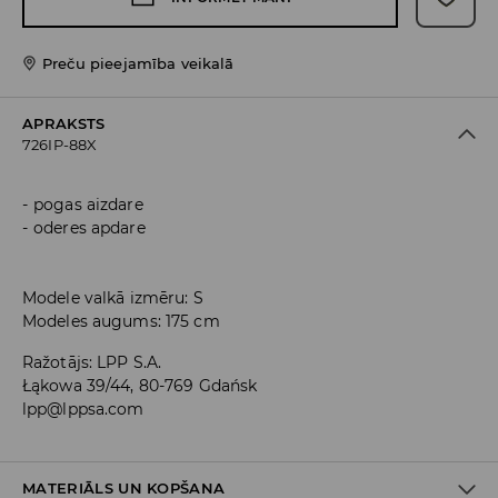
Preču pieejamība veikalā
APRAKSTS
726IP-88X
pogas aizdare
oderes apdare
Modele valkā izmēru: S
Modeles augums: 175 cm
Ražotājs
:
LPP S.A.
Łąkowa 39/44, 80-769 Gdańsk
lpp@lppsa.com
MATERIĀLS UN KOPŠANA