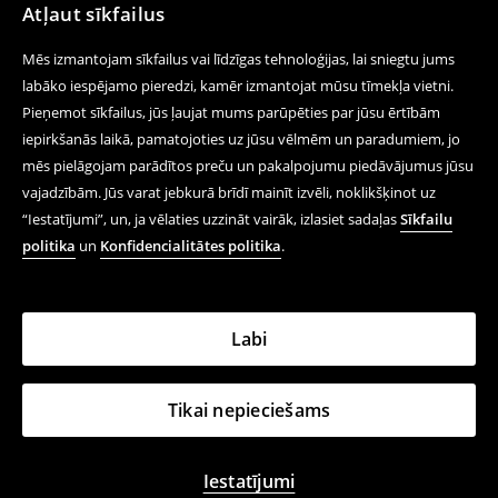
Atļaut sīkfailus
Mēs izmantojam sīkfailus vai līdzīgas tehnoloģijas, lai sniegtu jums
labāko iespējamo pieredzi, kamēr izmantojat mūsu tīmekļa vietni.
Pieņemot sīkfailus, jūs ļaujat mums parūpēties par jūsu ērtībām
iepirkšanās laikā, pamatojoties uz jūsu vēlmēm un paradumiem, jo
mēs pielāgojam parādītos preču un pakalpojumu piedāvājumus jūsu
vajadzībām. Jūs varat jebkurā brīdī mainīt izvēli, noklikšķinot uz
“Iestatījumi”, un, ja vēlaties uzzināt vairāk, izlasiet sadaļas
Sīkfailu
politika
un
Konfidencialitātes politika
.
Labi
Tikai nepieciešams
Iestatījumi