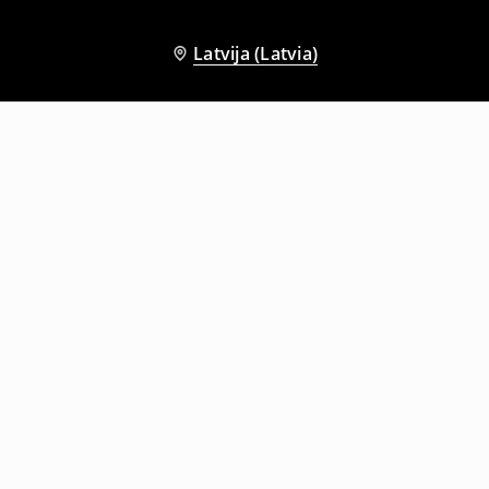
Latvija (Latvia)
Citi klienti izvēlējās arī
Žakete
Žakete ar vienrindas pogu aizdari