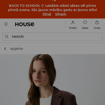
BACK TO SCHOOL
📒
Labākie stāsti sākas vēl pirms
pirmā zvana. Sāc jauno mācību gadu ar jaunu stilu!
Viņai
Viņam
Izlase
Profils
Grozs
Meklēt
Apģērbs