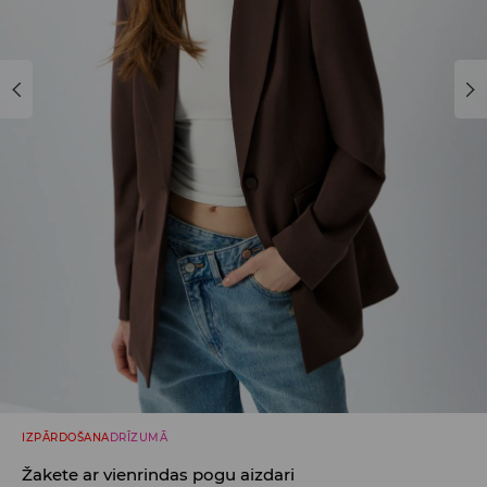
IZPĀRDOŠANA
DRĪZUMĀ
Žakete ar vienrindas pogu aizdari