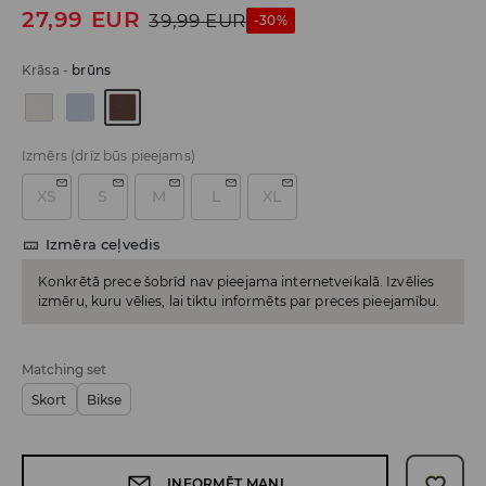
27,99
EUR
39,99
EUR
-30%
Krāsa
-
brūns
Izmērs
(drīz būs pieejams)
XS
S
M
L
XL
Izmēra ceļvedis
Konkrētā prece šobrīd nav pieejama internetveikalā. Izvēlies
izmēru, kuru vēlies, lai tiktu informēts par preces pieejamību.
Matching set
Skort
Bikse
INFORMĒT MANI