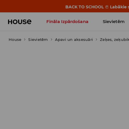
BACK TO SCHOOL
📒
Labākie s
Fināla Izpārdošana
Sievietēm
House
Sievietēm
Influencers' Faves
Apavi un aksesuāri
Zeķes, zeķubi