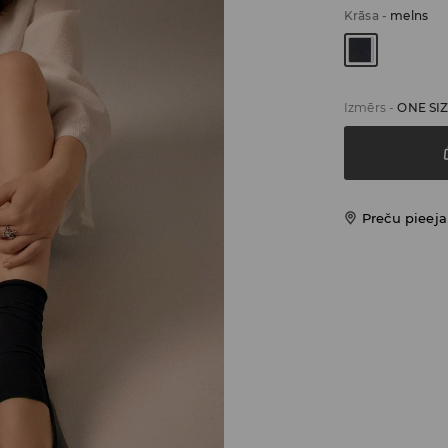
Krāsa
-
melns
Izmērs
-
ONE SI
Preču pieej