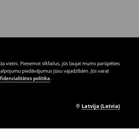
ļa vietni. Pieņemot sīkfailus, jūs ļaujat mums parūpēties
kalpojumu piedāvājumus jūsu vajadzībām. Jūs varat
idencialitātes politika
.
Latvija (Latvia)