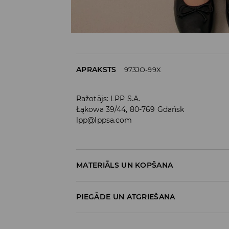
APRAKSTS
973JO-99X
Ražotājs
:
LPP S.A.
Łąkowa 39/44, 80-769 Gdańsk
lpp@lppsa.com
MATERIĀLS UN KOPŠANA
PIRMAIS MATERIĀLS
:
80% POLIAMĪDS, 20% EL
PIEGĀDE UN ATGRIEŠANA
Piegādes politika