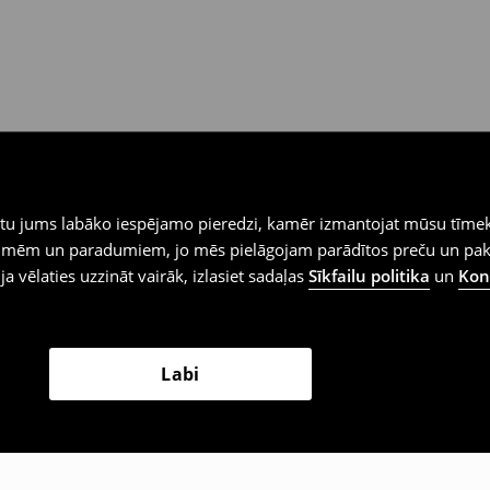
iegtu jums labāko iespējamo pieredzi, kamēr izmantojat mūsu tīmek
 vēlmēm un paradumiem, jo mēs pielāgojam parādītos preču un pa
 ja vēlaties uzzināt vairāk, izlasiet sadaļas
Sīkfailu politika
un
Konf
Labi