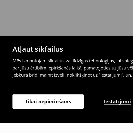
Atļaut sīkfailus
Mēs izmantojam sīkfailus vai līdzīgas tehnoloģijas, lai sn
par jūsu ērtībām iepirkšanās laikā, pamatojoties uz jūsu
jebkurā brīdī mainīt izvēli, noklikšķinot uz “Iestatījumi”, un,
Iestatījumi
Tikai nepieciešams