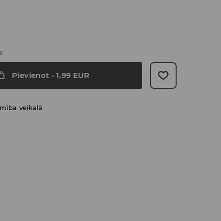
ZE
Pievienot
-
1,99
EUR
amība veikalā