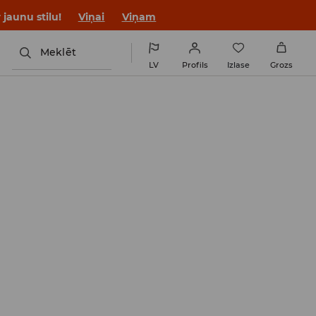
jaunu stilu!
Viņai
Viņam
Meklēt
LV
Profils
Izlase
Grozs