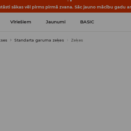
tāsti sākas vēl pirms pirmā zvana. Sāc jauno mācību gadu ar 
Vīriešiem
Jaunumi
BASIC
kses
Standarta garuma zeķes
Zeķes