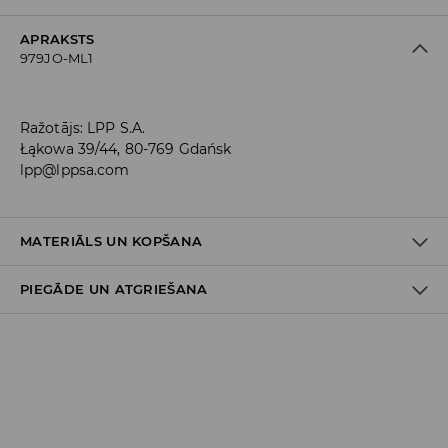
APRAKSTS
979JO-ML1
Ražotājs
:
LPP S.A.
Łąkowa 39/44, 80-769 Gdańsk
lpp@lppsa.com
MATERIĀLS UN KOPŠANA
PIEGĀDE UN ATGRIEŠANA
PIRMAIS PUNKTS
:
50% KOKVILNA, 42% POLIAMĪDS, 8%
ELASTĀNS
Piegādes politika
Piegāde veikalā: BEZMAKSAS
Piegāde uz DPD savākšanas punktiem: 3,99 EUR
(ieskaitot PVN)