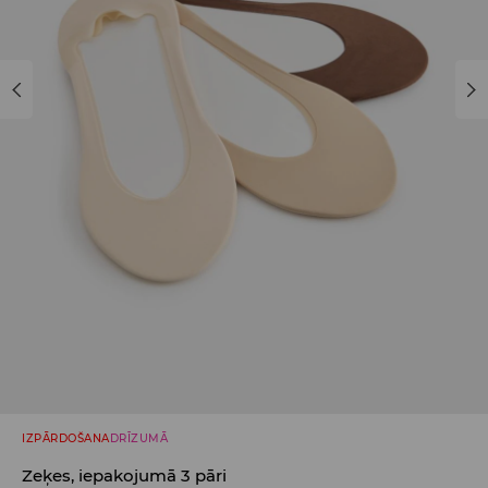
IZPĀRDOŠANA
DRĪZUMĀ
Zeķes, iepakojumā 3 pāri