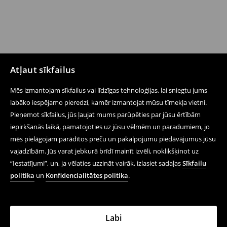
Atļaut sīkfailus
Mēs izmantojam sīkfailus vai līdzīgas tehnoloģijas, lai sniegtu jums
labāko iespējamo pieredzi, kamēr izmantojat mūsu tīmekļa vietni.
Pieņemot sīkfailus, jūs ļaujat mums parūpēties par jūsu ērtībām
iepirkšanās laikā, pamatojoties uz jūsu vēlmēm un paradumiem, jo
mēs pielāgojam parādītos preču un pakalpojumu piedāvājumus jūsu
vajadzībām. Jūs varat jebkurā brīdī mainīt izvēli, noklikšķinot uz
“Iestatījumi”, un, ja vēlaties uzzināt vairāk, izlasiet sadaļas
Sīkfailu
politika
un
Konfidencialitātes politika
.
Labi