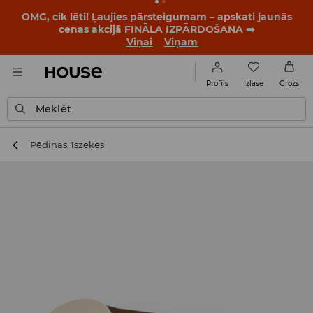
OMG, cik lēti! Ļaujies pārsteigumam – apskati jaunās
cenas akcijā FINĀLA IZPĀRDOŠANA ➡️
Viņai
Viņam
Izlase
Profils
Grozs
Meklēt
Pēdiņas, īszeķes