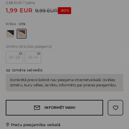
0,66 EUR
/
1 pāris
1,99
EUR
9,99
EUR
-80%
Krāsa
-
cits
Izmērs
(drīz būs pieejams)
36-38
39-41
Izmēra ceļvedis
Konkrētā prece šobrīd nav pieejama internetveikalā. Izvēlies
izmēru, kuru vēlies, lai tiktu informēts par preces pieejamību.
INFORMĒT MANI
Preču pieejamība veikalā