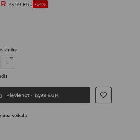
UR
-64%
35,99
EUR
ies izmēru
L
edis
Pievienot
-
12,99
EUR
amība veikalā