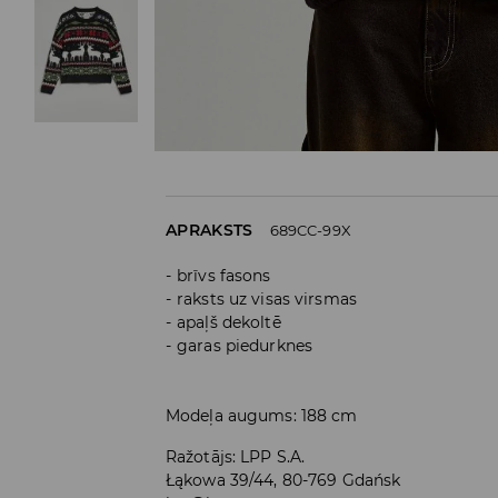
APRAKSTS
689CC-99X
brīvs fasons
raksts uz visas virsmas
apaļš dekoltē
garas piedurknes
Modeļa augums: 188 cm
Ražotājs
:
LPP S.A.
Łąkowa 39/44, 80-769 Gdańsk