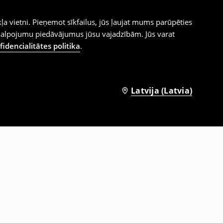
ļa vietni. Pieņemot sīkfailus, jūs ļaujat mums parūpēties
kalpojumu piedāvājumus jūsu vajadzībām. Jūs varat
idencialitātes politika
.
Latvija (Latvia)