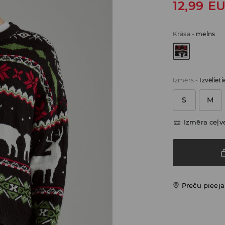
12,99
E
Krāsa
-
melns
Izmērs
-
Izvēliet
S
M
Izmēra ceļv
Preču pieej