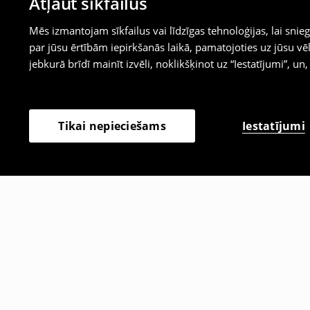
Atļaut sīkfailus
Mēs izmantojam sīkfailus vai līdzīgas tehnoloģijas, lai sn
par jūsu ērtībām iepirkšanās laikā, pamatojoties uz jūsu
jebkurā brīdī mainīt izvēli, noklikšķinot uz “Iestatījumi”, un,
Iestatījumi
Tikai nepieciešams