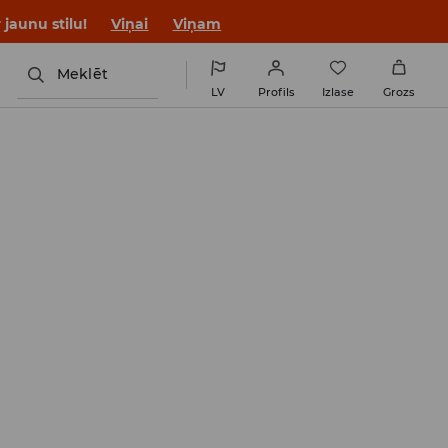
jaunu stilu!
Viņai
Viņam
Meklēt
LV
Profils
Izlase
Grozs