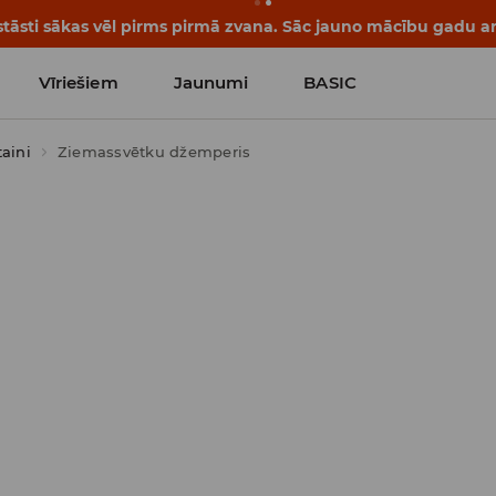
tāsti sākas vēl pirms pirmā zvana. Sāc jauno mācību gadu ar 
Vīriešiem
Jaunumi
BASIC
aini
Ziemassvētku džemperis