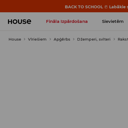
BACK TO SCHOOL
📒
Labākie s
Fināla Izpārdošana
Sievietēm
House
Vīriešiem
Influencers' Faves
Apģērbs
Džemperi, svīteri
Rakst