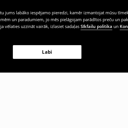
iegtu jums labāko iespējamo pieredzi, kamēr izmantojat mūsu tīmek
 vēlmēm un paradumiem, jo mēs pielāgojam parādītos preču un pa
 ja vēlaties uzzināt vairāk, izlasiet sadaļas
Sīkfailu politika
un
Konf
Labi