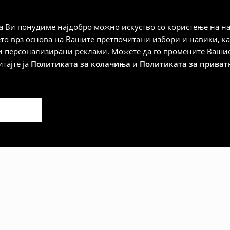
а плаќање
 Ви понудиме најдобро можно искуство со користење на на
ето врз основа на Вашите претпочитани избори и навики, к
и персонализирани реклами. Можете да го промените Вашиот 
итајте ја
Политиката за колачиња
и
Политиката за приват
дена од тој датум да се
 несоодветни производи. Ако
на артиклите, тоа може да го
 така, производот може да
о ваш избор (трошокот и
е вие).