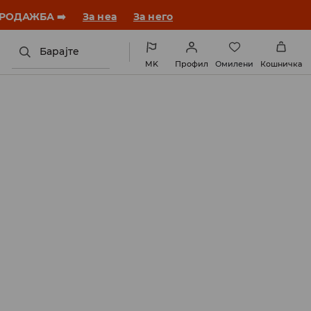
 ПРОДАЖБА ➡️
За неа
За него
Барајте
MK
Профил
Омилени
Кошничка