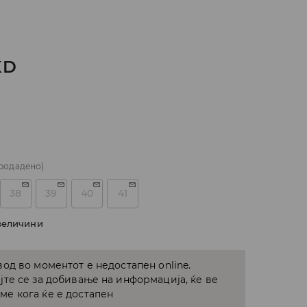
KD
родадено)
38
39
40
41
величини
од во моментот е недостапен online.
јте се за добивање на информација, ќе ве
е кога ќе е достапен