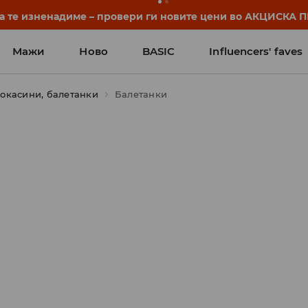
да те изненадиме – провери ги новите цени во АКЦИСКА
Мажи
Ново
BASIC
Influencers' faves
окасини, балетанки
Балетанки