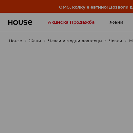
OMG, колку е евтино! Дозволи 
Акциска Продажба
Жени
House
Жени
Чевли и модни додатоци
Чевли
М