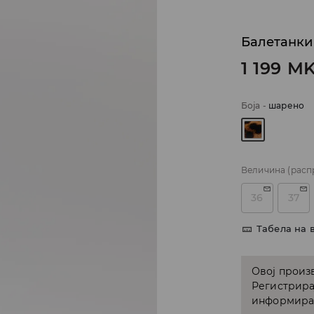
Балетанки
1 199
M
Боја
-
шарено
Величина
(расп
36
37
Табела на 
Овој произв
Регистрира
информирам