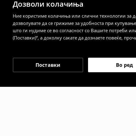
Дозволи колачиња
⟶
Детални информации за испорака
⟶
Детални информации за начините н
Ние користиме колачиња или слични технологии за да
дозволувате да се грижиме за удобноста при купувањ
Политика на враќање
што ги нудиме се во согласност со Вашите потреби ил
(Поставки)“, а доколку сакате да дознаете повеќе, проч
Кога ќе ја примите нарачката, имате 30 
спроведе поврат на сите несакани или
сакате да направите бесплатен поврат 
направите во нашите продавници. Исто
Поставки
Во ред
го вратите со начинот на испораката п
одговорноста при оваа опција ја сносит
⟶
Политика на поврат