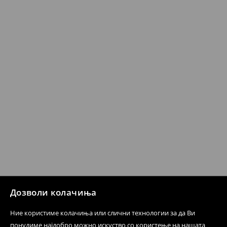
Кога ќе ја примите нарачката, имате 30 дена од тој
датум да се спроведе поврат на сите несакани или
несоодветни производи. Ако сакате да направите
бесплатен поврат на артиклите, тоа може да го
направите во нашите продавници. Исто така,
производот може да го вратите со начинот на
испораката по ваш избор (трошокот и одговорноста
при оваа опција ја сносите вие).
⟶
Политика на поврат
Дозволи колачиња
Ние користиме колачиња или слични технологии за да Ви
понудиме најдобро можно искуство со користење на нашата