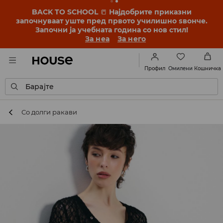
BACK TO SCHOOL
📒
Најдобрите приказни
започнуваат уште пред првото училишно ѕвонче.
Започни ја учебната година со нов стил!
За неа
За него
Омилени
Профил
Кошничка
Барајте
Со долги ракави