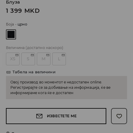
Блуза
1 399
MKD
Боја
-
црно
Величина
(достапно наскоро)
XS
S
M
L
Табела на величини
Овој производ во моментот е недостапен online.
Регистрирајте се за добивање на информација, ќе ве
информираме кога ќе е достапен
ИЗВЕСТЕТЕ МЕ