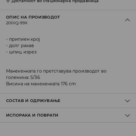
Достапност во стационарна продавница
ОПИС НА ПРОИЗВОДОТ
200IQ-99X
припиен крој
долг ракав
шпиц изрез
Манекенката го претставува производот во
големина: S/36
Висина на манекенката 176 cm
СОСТАВ И ОДРЖУВАЊЕ
ИСПОРАКА И ПОВРАТИ
ПРВА ТКАЕНИНА
:
95% ПОЛИАМИД, 5% ЕЛАСТАН
ПРВА ПОСТАВА
:
100% ПОЛИЕСТЕР
Политика на испорака
ДА СЕ ПЕРЕ ОДДЕЛНО ИЛИ СО СЛИЧНИ БОИ