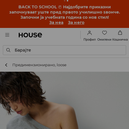
BACK TO SCHOOL
📒
Најдобрите приказни
започнуваат уште пред првото училишно ѕвонче.
Започни ја учебната година со нов стил!
За неа
За него
Омилени
Профил
Кошничка
Барајте
Предимензиониранo, loose