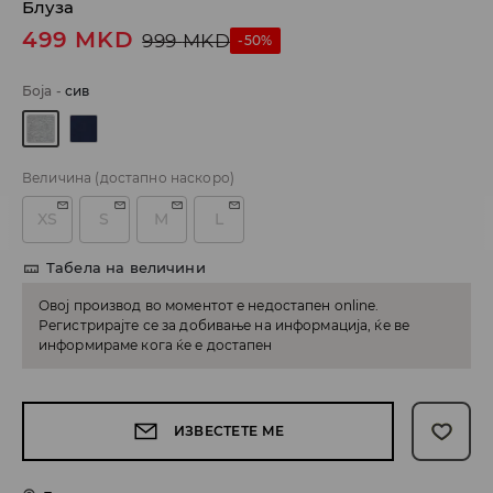
Блуза
499
MKD
999
MKD
-50%
Боја
-
сив
Величина
(достапно наскоро)
XS
S
M
L
Табела на величини
Овој производ во моментот е недостапен online.
Регистрирајте се за добивање на информација, ќе ве
информираме кога ќе е достапен
ИЗВЕСТЕТЕ МЕ