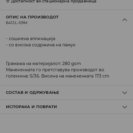
Достапност во стационарна продавница
ОПИС НА ПРОИЗВОДОТ
641JL-09M
сошиена апликација
со висока содржина на памук
Грамажа на материјалот: 280 gsm
Манекенката го претставува производот во
големина: S/36. Висина на манекенката 173 cm
СОСТАВ И ОДРЖУВАЊЕ
ИСПОРАКА И ПОВРАТИ
ПРВА ТКАЕНИНА
:
60% ПАМУК, 40% ПОЛИЕСТЕР
АПЛИКАЦИИТЕ И ПЕЧАТЕНИТЕ ДЕЛОВИ ДА НЕ СЕ ПЕГЛААТ
Политика на испорака
ДА НЕ СЕ ИЗБЕЛУВА