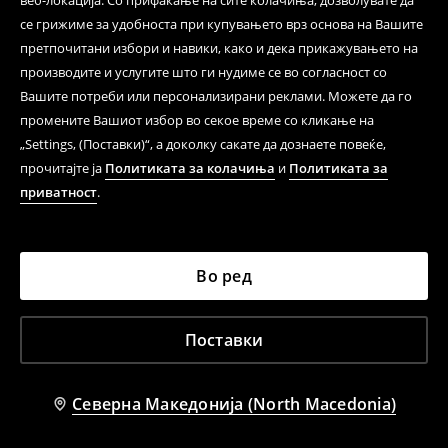
веб-локација. Со прифаќање на сите колачиња, дозволувате да
се грижиме за удобноста при купувањето врз основа на Вашите
претпочитани избори и навики, како и дека прикажувањето на
производите и услугите што ги нудиме се во согласност со
Вашите потреби или персонализирани реклами. Можете да го
промените Вашиот избор во секое време со кликање на
„Settings, (Поставки)“, а доколку сакате да дознаете повеќе,
прочитајте ја
Политиката за колачиња
и
Политиката за
приватност
.
Во ред
Поставки
Северна Македонија (North Macedonia)