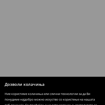
датум да се спроведе поврат на сите несакани или
несоодветни производи. Ако сакате да направите
бесплатен поврат на артиклите, тоа може да го
направите во нашите продавници. Исто така,
производот може да го вратите со начинот на
испораката по ваш избор (трошокот и одговорноста
при оваа опција ја сносите вие).
⟶
Политика на поврат
Дозволи колачиња
Ние користиме колачиња или слични технологии за да Ви
понудиме најдобро можно искуство со користење на нашата