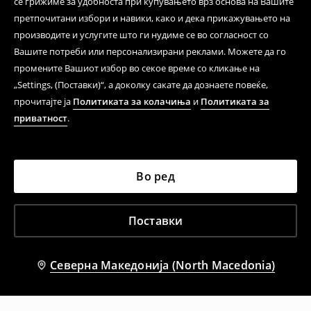
се грижиме за удобноста при купувањето врз основа на Вашите
претпочитани избори и навики, како и дека прикажувањето на
производите и услугите што ги нудиме се во согласност со
Вашите потреби или персонализирани реклами. Можете да го
промените Вашиот избор во секое време со кликање на
„Settings, (Поставки)“, а доколку сакате да дознаете повеќе,
прочитајте ја
Политиката за колачиња
и
Политиката за
приватност
.
Во ред
Поставки
Северна Македонија (North Macedonia)