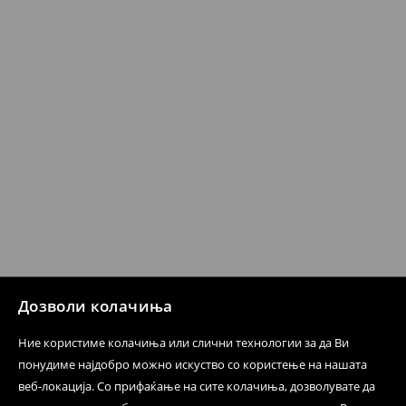
несоодветни производи. Ако сакате да направите
бесплатен поврат на артиклите, тоа може да го
направите во нашите продавници. Исто така,
производот може да го вратите со начинот на
испораката по ваш избор (трошокот и одговорноста
при оваа опција ја сносите вие).
⟶
Политика на поврат
Дозволи колачиња
Ние користиме колачиња или слични технологии за да Ви
понудиме најдобро можно искуство со користење на нашата
веб-локација. Со прифаќање на сите колачиња, дозволувате да