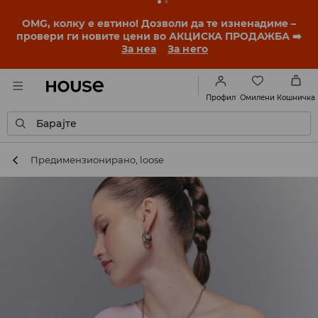
OMG, колку е евтино! Дозволи да те изненадиме –
провери ги новите цени во АКЦИСКА ПРОДАЖБА ➡️
За неа
За него
Омилени
Профил
Кошничка
Барајте
Предимензиониранo, loose