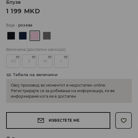
Блуза
1 199
MKD
Боја
-
розева
Величина
(достапно наскоро)
XS
S
M
L
Табела на величини
Овој производ во моментот е недостапен online.
Регистрирајте се за добивање на информација, ќе ве
информираме кога ќе е достапен
ИЗВЕСТЕТЕ МЕ