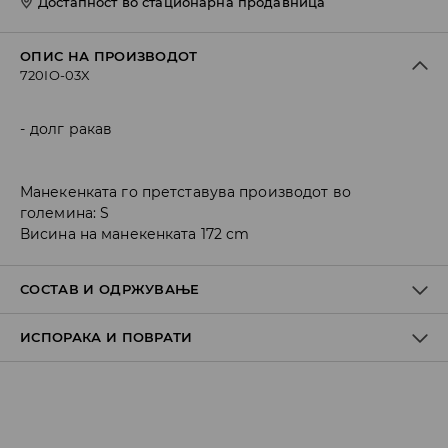
Достапност во стационарна продавница
ОПИС НА ПРОИЗВОДОТ
720IO-03X
долг ракав
Манекенката го претставува производот во
големина: S
Висина на манекенката 172 cm
СОСТАВ И ОДРЖУВАЊЕ
ИСПОРАКА И ПОВРАТИ
ПРВА ТКАЕНИНА
:
48% МОДАЛ, 48% ПОЛИЕСТЕР, 4% ЕЛАСТАН
ДА СЕ ПЕГЛА ИСКЛУЧИВО НА ЗАДНАТА СТРАНА
Политика на испорака
ДА НЕ СЕ ИЗБЕЛУВА
Преземање во продавница
ДА СЕ ПЕГЛА НА МАКС. ТЕМП. ОД 110° C БЕЗ ПАРЕА