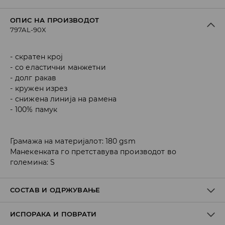
ОПИС НА ПРОИЗВОДОТ
797AL-90X
скратен крој
со еластични манжетни
долг ракав
кружен изрез
снижена линија на рамена
100% памук
Грамажа на материјалот: 180 gsm
Манекенката го претставува производот во
големина: S
СОСТАВ И ОДРЖУВАЊЕ
ИСПОРАКА И ПОВРАТИ
Материјал I
:
100% COTTON