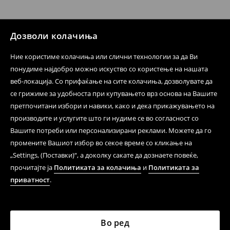
Политика на враќање
Кога ќе ја примите нарачката, имате 30 дена од тој
Дозволи колачиња
датум да се спроведе поврат на сите несакани или
несоодветни производи. Ако сакате да направите
Ние користиме колачиња или слични технологии за да Ви
бесплатен поврат на артиклите, тоа може да го
понудиме најдобро можно искуство со користење на нашата
направите во нашите продавници. Исто така,
веб-локација. Со прифаќање на сите колачиња, дозволувате да
производот може да го вратите со начинот на
се грижиме за удобноста при купувањето врз основа на Вашите
испораката по ваш избор (трошокот и одговорноста
при оваа опција ја сносите вие).
претпочитани избори и навики, како и дека прикажувањето на
⟶
Политика на поврат
производите и услугите што ги нудиме се во согласност со
Вашите потреби или персонализирани реклами. Можете да го
промените Вашиот избор во секое време со кликање на
„Settings, (Поставки)“, а доколку сакате да дознаете повеќе,
прочитајте ја
Политиката за колачиња
и
Политиката за
приватност
.
Во ред