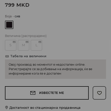
799
MKD
Боја
-
сив
Величина
(распродадено)
S
M
L
Табела на величини
Овој производ во моментот е недостапен online.
Регистрирајте се за добивање на информација, ќе ве
информираме кога ќе е достапен
ИЗВЕСТЕТЕ МЕ
Достапност во стационарна продавница