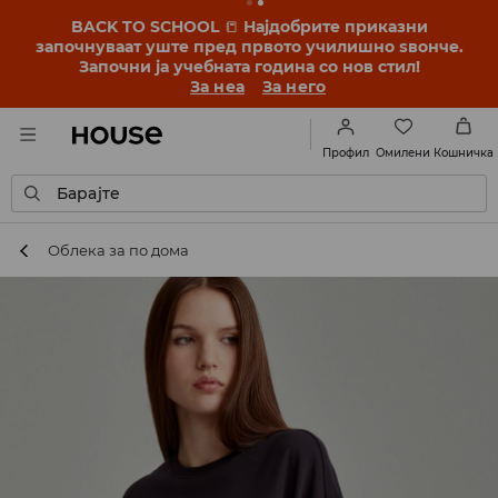
BACK TO SCHOOL
📒
Најдобрите приказни
започнуваат уште пред првото училишно ѕвонче.
Започни ја учебната година со нов стил!
За неа
За него
Омилени
Профил
Кошничка
Барајте
Облека за по дома