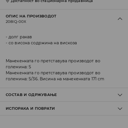
Достапност во стационарна продавница
ОПИС НА ПРОИЗВОДОТ
208IQ-00X
долг ракав
со висока содржина на вискоза
Манекенката го претставува производот во
големина: S
Манекенката го претставува производот во
големина: S/36. Висина на манекенката 171 cm
СОСТАВ И ОДРЖУВАЊЕ
ИСПОРАКА И ПОВРАТИ
ПРВА ТКАЕНИНА
:
73% ПАМУК, 15% ПОЛИАМИД, 10%
ПОЛИЕСТЕР, 2% ЕЛАСТАН
Политика на испорака
ДА СЕ ПЕРЕ ОДДЕЛНО ИЛИ СО СЛИЧНИ БОИ