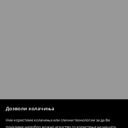
Кога ќе ја примите нарачката, имате 30 дена од тој
датум да се спроведе поврат на сите несакани или
несоодветни производи. Ако сакате да направите
бесплатен поврат на артиклите, тоа може да го
направите во нашите продавници. Исто така,
производот може да го вратите со начинот на
испораката по ваш избор (трошокот и одговорноста
при оваа опција ја сносите вие).
⟶
Политика на поврат
Дозволи колачиња
Ние користиме колачиња или слични технологии за да Ви
понудиме најдобро можно искуство со користење на нашата