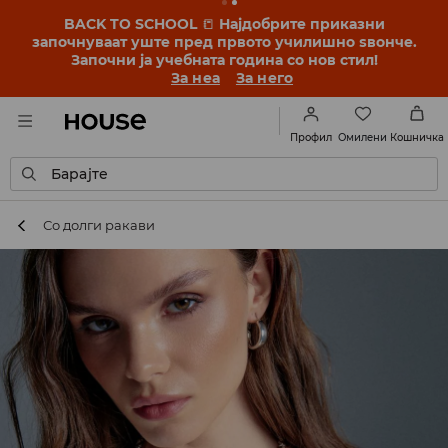
BACK TO SCHOOL
📒
Најдобрите приказни
започнуваат уште пред првото училишно ѕвонче.
Започни ја учебната година со нов стил!
За неа
За него
Омилени
Профил
Кошничка
Барајте
Со долги ракави