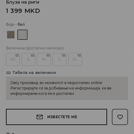
Блуза на риги
1 399
MKD
Боја
-
бел
Величина
(достапно наскоро)
XS
S
M
L
XL
Табела на величини
Овој производ во моментот е недостапен online.
Регистрирајте се за добивање на информација, ќе ве
информираме кога ќе е достапен
ИЗВЕСТЕТЕ МЕ