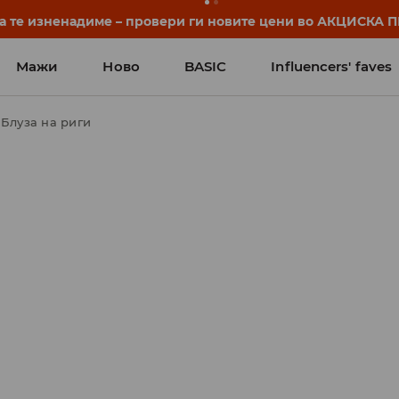
нуваат уште пред првото училишно ѕвонче. Започни ја уч
Мажи
Ново
BASIC
Influencers' faves
Блуза на риги