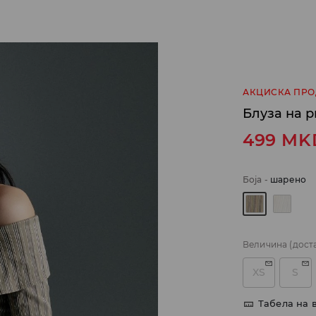
АКЦИСКА ПР
Блуза на р
499
MK
Боја
-
шарено
Величина
(дост
XS
S
Табела на 