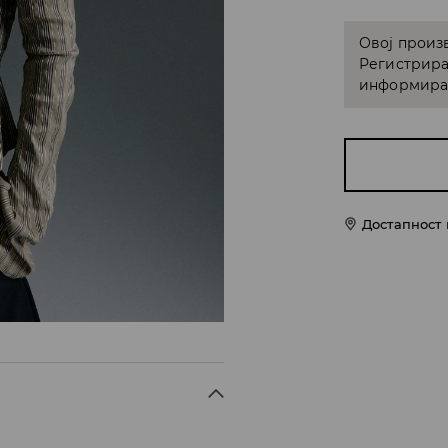
Овој произв
Регистрира
информирам
Достапност