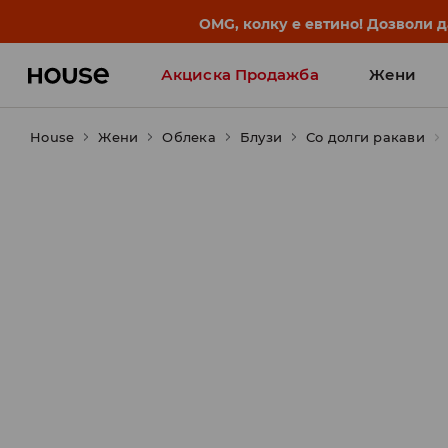
BACK TO SCHOOL
📒
Најдобрите приказни започ
Акциска Продажба
Жени
House
Жени
Облека
Блузи
Со долги ракави