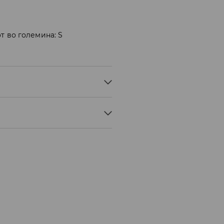
т во големина: S
ИД, 15% ПОЛИЕСТЕР, 3%
 БЕЗ ПАРЕА
° C - БЛАГ ПРОЦЕС
Мик Мик (online плаќање)
ЊЕ