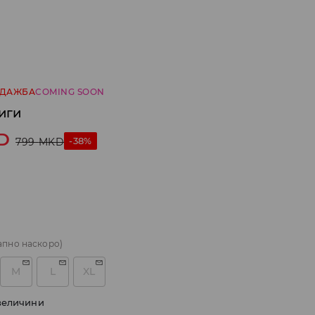
ОДАЖБА
COMING SOON
иги
D
-38%
799
MKD
апно наскоро)
M
L
XL
величини