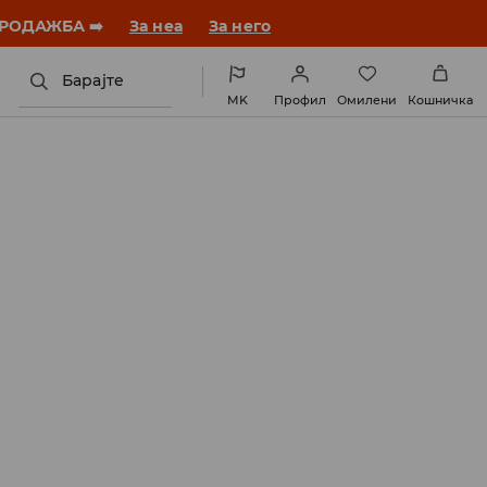
ебната година со нов стил!
За неа
За него
Барајте
MK
Профил
Омилени
Кошничка