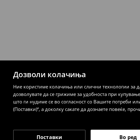
249 MKD
7-14 работни дена
Логистички провајдер Милшпед/курир
испорака)
259 MKD
7-14 работни дена
⟶
Детални информации за испорака
⟶
Детални информации за начините н
Дозволи колачиња
Политика на враќање
Ние користиме колачиња или слични технологии за да
Кога ќе ја примите нарачката, имате 30 
дозволувате да се грижиме за удобноста при купувањ
спроведе поврат на сите несакани или
што ги нудиме се во согласност со Вашите потреби ил
сакате да направите бесплатен поврат 
(Поставки)“, а доколку сакате да дознаете повеќе, проч
направите во нашите продавници. Исто
го вратите со начинот на испораката п
одговорноста при оваа опција ја сносит
⟶
Политика на поврат
Поставки
Во ред