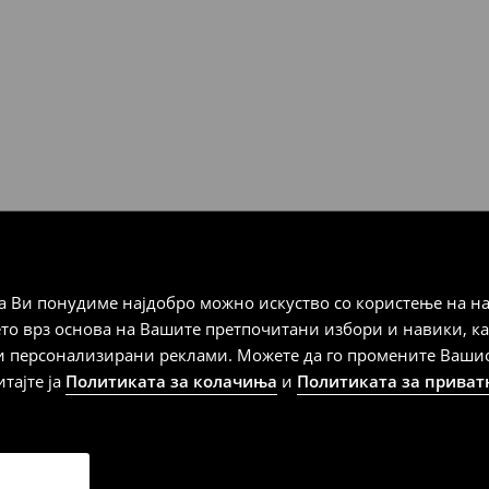
 Мик Мик (плаќање при
а плаќање
 Ви понудиме најдобро можно искуство со користење на на
дена од тој датум да се
ето врз основа на Вашите претпочитани избори и навики, к
 несоодветни производи. Ако
и персонализирани реклами. Можете да го промените Вашиот 
на артиклите, тоа може да го
итајте ја
Политиката за колачиња
и
Политиката за приват
 така, производот може да
о ваш избор (трошокот и
е вие).