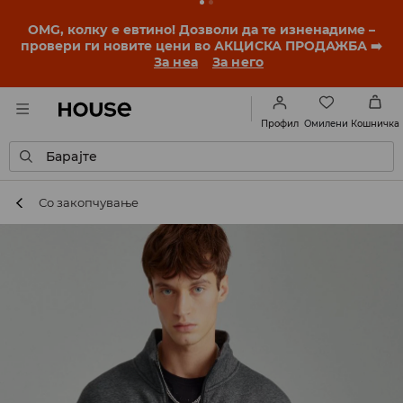
OMG, колку е евтино! Дозволи да те изненадиме –
провери ги новите цени во АКЦИСКА ПРОДАЖБА ➡️
За неа
За него
Омилени
Профил
Кошничка
Барајте
Со закопчување