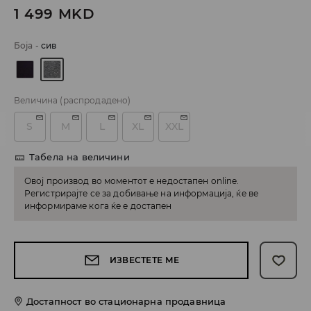
1 499
MKD
Боја
-
сив
Величина
(распродадено)
S
M
L
XL
XXL
Табела на величини
Овој производ во моментот е недостапен online.
Регистрирајте се за добивање на информација, ќе ве
информираме кога ќе е достапен
ИЗВЕСТЕТЕ МЕ
Достапност во стационарна продавница