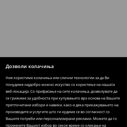
Кога ќе ја примите нарачката, имате 30 дена од тој
датум да се спроведе поврат на сите несакани или
несоодветни производи. Ако сакате да направите
бесплатен поврат на артиклите, тоа може да го
направите во нашите продавници. Исто така,
производот може да го вратите со начинот на
испораката по ваш избор (трошокот и одговорноста
при оваа опција ја сносите вие).
⟶
Политика на поврат
Дозволи колачиња
Ние користиме колачиња или слични технологии за да Ви
понудиме најдобро можно искуство со користење на нашата
веб-локација. Со прифаќање на сите колачиња, дозволувате да
се грижиме за удобноста при купувањето врз основа на Вашите
претпочитани избори и навики, како и дека прикажувањето на
производите и услугите што ги нудиме се во согласност со
Вашите потреби или персонализирани реклами. Можете да го
промените Вашиот избор во секое време со кликање на