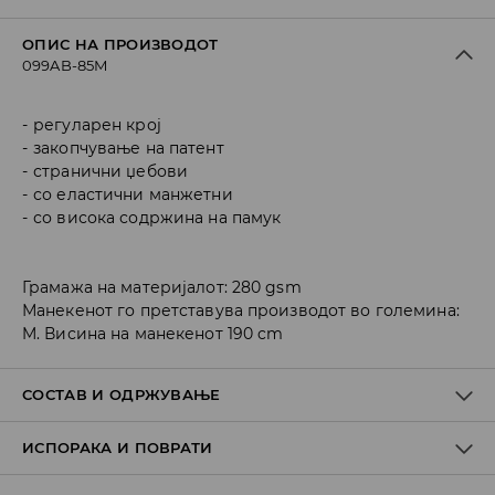
ОПИС НА ПРОИЗВОДОТ
099AB-85M
регуларен крој
закопчување на патент
странични џебови
со еластични манжетни
со висока содржина на памук
Грамажа на материјалот: 280 gsm
Манекенот го претставува производот во големина:
M. Висина на манекенот 190 cm
СОСТАВ И ОДРЖУВАЊЕ
ИСПОРАКА И ПОВРАТИ
Материјал I
:
60% COTTON, 40% POLYESTER