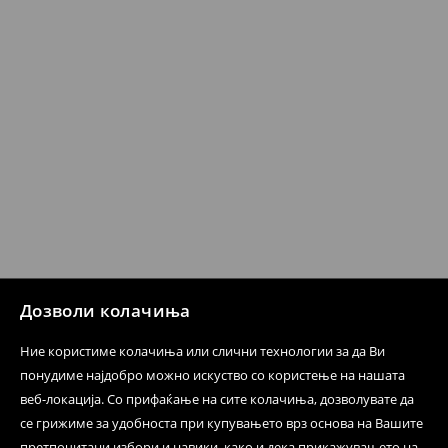
бесплатен поврат на артиклите, тоа може да го
направите во нашите продавници. Исто така,
производот може да го вратите со начинот на
испораката по ваш избор (трошокот и одговорноста
при оваа опција ја сносите вие).
⟶
Политика на поврат
Дозволи колачиња
Ние користиме колачиња или слични технологии за да Ви
понудиме најдобро можно искуство со користење на нашата
веб-локација. Со прифаќање на сите колачиња, дозволувате да
се грижиме за удобноста при купувањето врз основа на Вашите
претпочитани избори и навики, како и дека прикажувањето на