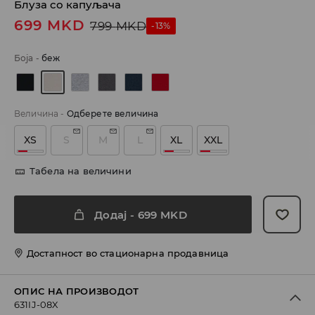
Блуза со капуљача
699
MKD
799
MKD
-13%
Боја
-
беж
Величина
-
Одберете величина
XS
S
M
L
XL
XXL
Табела на величини
Додај
-
699
MKD
Достапност во стационарна продавница
ОПИС НА ПРОИЗВОДОТ
631IJ-08X