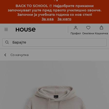
BACK TO SCHOOL
📒
Најдобрите приказни
започнуваат уште пред првото училишно ѕвонче.
Започни ја учебната година со нов стил!
За неа
За него
Омилени
Профил
Кошничка
Барајте
Со качулка