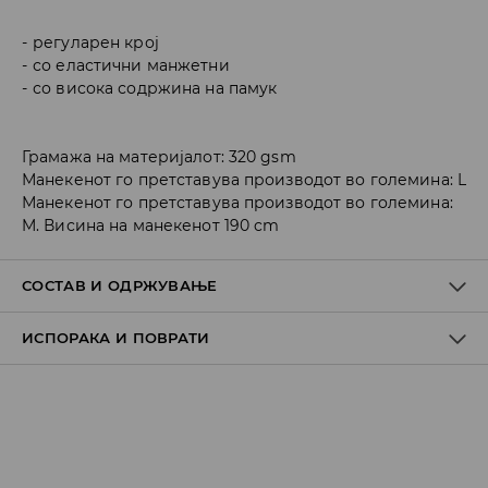
регуларен крој
со еластични манжетни
со висока содржина на памук
Грамажа на материјалот: 320 gsm
Манекенот го претставува производот во големина: L
Манекенот го претставува производот во големина:
M. Висина на манекенот 190 cm
СОСТАВ И ОДРЖУВАЊЕ
ИСПОРАКА И ПОВРАТИ
ПРВА ТКАЕНИНА
:
60% ПАМУК, 40% ПОЛИЕСТЕР
ДА НЕ СЕ ИЗБЕЛУВА
Политика на испорака
ДА СЕ ПЕРЕ СО СЛИЧНИ БОИ
Преземање во продавница
ДА СЕ ПЕГЛА НА МАКС. ТЕМП. ОД 110° C БЕЗ ПАРЕА
БЕСПЛАТНО