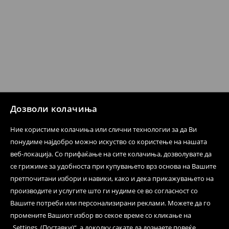
Кога ќе ја примите нарачката, имате 30 дена од тој
датум да се спроведе поврат на сите несакани или
несоодветни производи. Ако сакате да направите
бесплатен поврат на артиклите, тоа може да го
направите во нашите продавници. Исто така,
производот може да го вратите со начинот на
испораката по ваш избор (трошокот и одговорноста
при оваа опција ја сносите вие).
⟶
Политика на поврат
Дозволи колачиња
Ние користиме колачиња или слични технологии за да Ви
понудиме најдобро можно искуство со користење на нашата
веб-локација. Со прифаќање на сите колачиња, дозволувате да
се грижиме за удобноста при купувањето врз основа на Вашите
претпочитани избори и навики, како и дека прикажувањето на
производите и услугите што ги нудиме се во согласност со
Вашите потреби или персонализирани реклами. Можете да го
промените Вашиот избор во секое време со кликање на
„Settings, (Поставки)“, а доколку сакате да дознаете повеќе,