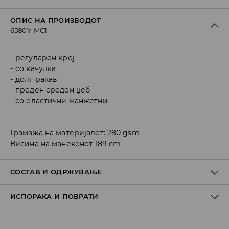
ОПИС НА ПРОИЗВОДОТ
6580Y-MC1
регуларен крој
со качулка
долг ракав
преден среден џеб
со еластични манжетни
Грамажа на материјалот: 280 gsm
Висина на манекенот 189 cm
СОСТАВ И ОДРЖУВАЊЕ
ИСПОРАКА И ПОВРАТИ
Материјал I
:
60% COTTON, 40% POLYESTER
MACHINE WASH AT MAX.TEMP. 30° C - NORMAL PROCESS
Политика на испорака