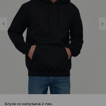
Блуза со капуљача 2-пак.