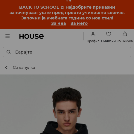
BACK TO SCHOOL
📒
Најдобрите приказни
започнуваат уште пред првото училишно ѕвонче.
Започни ја учебната година со нов стил!
За неа
За него
Омилени
Профил
Кошничка
Барајте
Со качулка