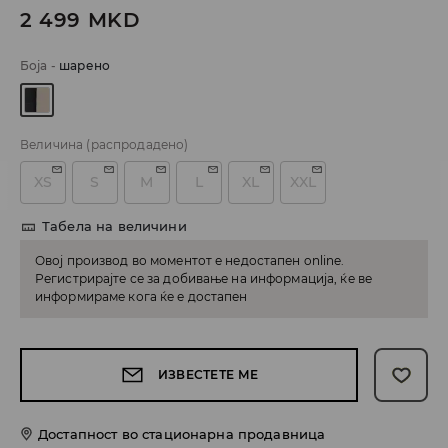
2 499
MKD
Боја
-
шарено
Величина
(распродадено)
XS
S
M
L
XL
XXL
Табела на величини
Овој производ во моментот е недостапен online.
Регистрирајте се за добивање на информација, ќе ве
информираме кога ќе е достапен
ИЗВЕСТЕТЕ МЕ
Достапност во стационарна продавница