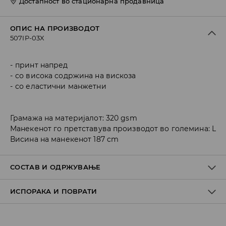
Достапност во стационарна продавница
ОПИС НА ПРОИЗВОДОТ
507IP-03X
принт напред
со висока содржина на вискоза
со еластични манжетни
Грамажа на материјалот: 320 gsm
Манекенот го претставува производот во големина: L
Висина на манекенот 187 cm
СОСТАВ И ОДРЖУВАЊЕ
ИСПОРАКА И ПОВРАТИ
ПРВА ТКАЕНИНА
:
60% ПАМУК, 40% ПОЛИЕСТЕР
Политика на испорака