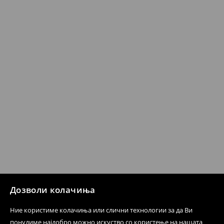
Кога ќе ја примите нарачката, имате 30 дена од тој
датум да се спроведе поврат на сите несакани или
несоодветни производи. Ако сакате да направите
бесплатен поврат на артиклите, тоа може да го
направите во нашите продавници. Исто така,
производот може да го вратите со начинот на
испораката по ваш избор (трошокот и одговорноста
при оваа опција ја сносите вие).
⟶
Политика на поврат
Дозволи колачиња
Ние користиме колачиња или слични технологии за да Ви
понудиме најдобро можно искуство со користење на нашата