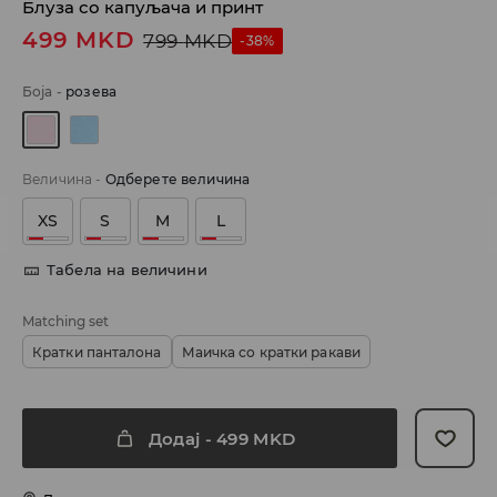
Блуза со капуљача и принт
499
MKD
799
MKD
-38%
Боја
-
розева
Величина
-
Одберете величина
XS
S
M
L
Табела на величини
Matching set
Кратки панталона
Маичка со кратки ракави
Додај
-
499
MKD