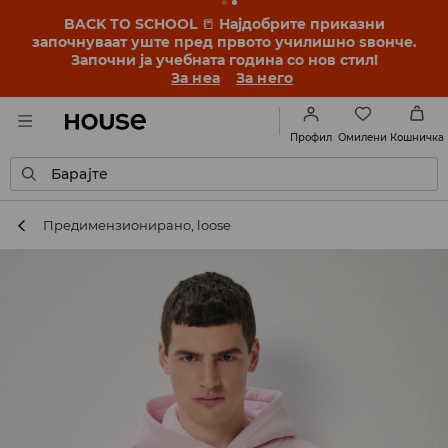
BACK TO SCHOOL
📒
Најдобрите приказни
започнуваат уште пред првото училишно ѕвонче.
Започни ја учебната година со нов стил!
За неа
За него
Омилени
Профил
Кошничка
Барајте
Предимензионирано, loose