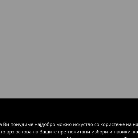
ЊЕ
 БЕЗ ПАРЕА
Мик Мик (online плаќање)
 Мик Мик (плаќање при
а плаќање
 Ви понудиме најдобро можно искуство со користење на на
дена од тој датум да се
ето врз основа на Вашите претпочитани избори и навики, к
 несоодветни производи. Ако