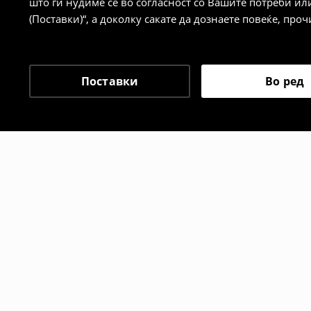
што ги нудиме се во согласност со Вашите потреби ил
сакате да направите бесплатен поврат 
(Поставки)“, а доколку сакате да дознаете повеќе, проч
направите во нашите продавници. Исто
го вратите со начинот на испораката п
одговорноста при оваа опција ја сносит
⟶
Политика на поврат
Поставки
Во ред
Препорачани