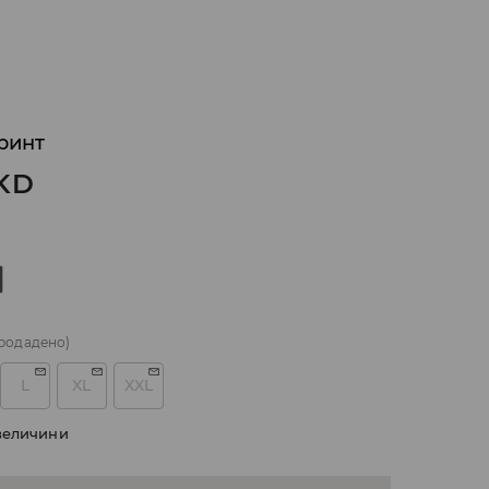
ринт
KD
родадено)
L
XL
XXL
величини