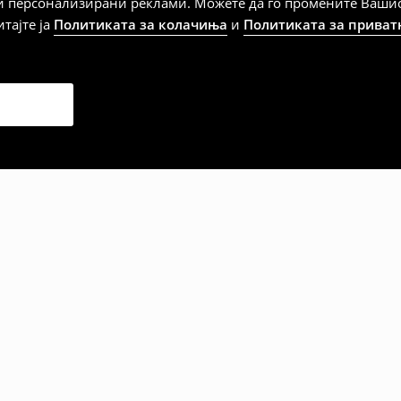
и персонализирани реклами. Можете да го промените Вашиот 
на артиклите, тоа може да го
итајте ја
Политиката за колачиња
и
Политиката за приват
 така, производот може да
о ваш избор (трошокот и
е вие).