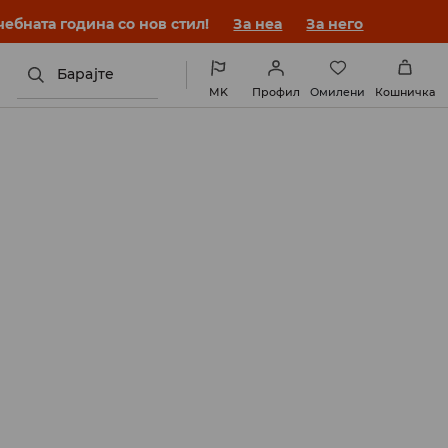
ебната година со нов стил!
За неа
За него
Барајте
MK
Профил
Омилени
Кошничка