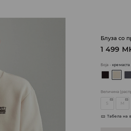
Блуза со п
1 499
M
Боја
-
кремаста
Величина
(расп
S
M
Табела на 