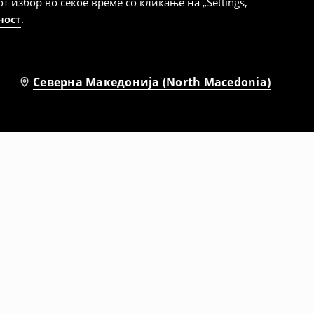
избор во секое време со кликање на „Settings,
ност
.
Северна Македонија (North Macedonia)