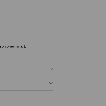
во големина: L
0° C - НОРМАЛЕН ПРОЦЕС