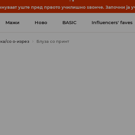
нуваат уште пред првото училишно ѕвонче. Започни ја уч
Мажи
Ново
BASIC
Influencers' faves
ка/со о-изрез
Блуза со принт