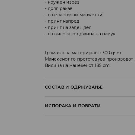
кружен изрез
долг ракав
со еластични манжетни
принт напред
принт на заден дел
со висока содржина на памук
Грамажа на материјалот: 300 gsm
Манекенот го претставува производот 
Висина на манекенот 185 cm
СОСТАВ И ОДРЖУВАЊЕ
Материјал I
:
60.0% ПАМУК, 40.0% ПОЛИЕСТЕР
ИСПОРАКА И ПОВРАТИ
MAШИНСКO ПЕРЕЊЕ НА МАКС. ТЕМП. 3
Политика на испорака
ДА НЕ СЕ ИЗБЕЛУВА
Преземање во продавница