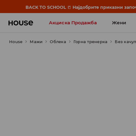
BACK TO SCHOOL
📒
Најдобрите приказни започ
Акциска Продажба
Жени
House
Мажи
Облека
Горна тренерка
Без качул