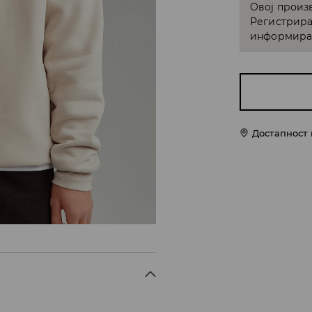
Овој произв
Регистрира
информирам
Достапност