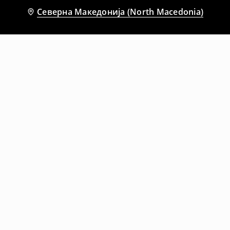
Северна Македонија (North Macedonia)
Препорачани
-