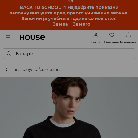
BACK TO SCHOOL
📒
Најдобрите приказни
започнуваат уште пред првото училишно ѕвонче.
Започни ја учебната година со нов стил!
За неа
За него
Омилени
Профил
Кошничка
Барајте
Без качулка/со о-изрез