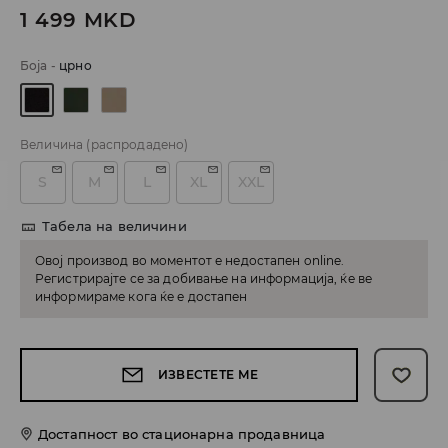
1 499
MKD
Боја
-
црно
Величина
(распродадено)
S
M
L
XL
XXL
Табела на величини
Овој производ во моментот е недостапен online.
Регистрирајте се за добивање на информација, ќе ве
информираме кога ќе е достапен
ИЗВЕСТЕТЕ МЕ
Достапност во стационарна продавница