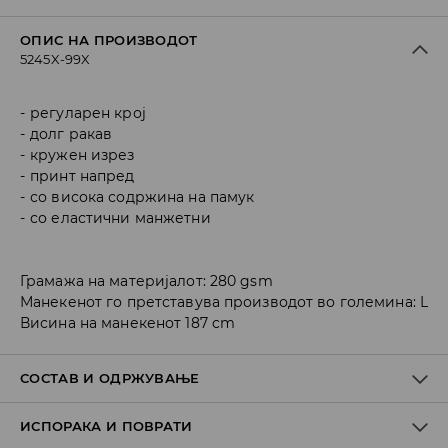
ОПИС НА ПРОИЗВОДОТ
5245X-99X
регуларен крој
долг ракав
кружен изрез
принт напред
со висока содржина на памук
со еластични манжетни
Грамажа на материјалот: 280 gsm
Манекенот го претставува производот во големина: L
Висина на манекенот 187 cm
СОСТАВ И ОДРЖУВАЊЕ
ИСПОРАКА И ПОВРАТИ
Материјал I
:
60% COTTON, 40% POLYESTER