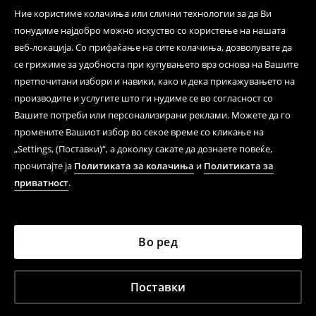
Ние користиме колачиња или слични технологии за да Ви
понудиме најдобро можно искуство со користење на нашата
веб-локација. Со прифаќање на сите колачиња, дозволувате да
се грижиме за удобноста при купувањето врз основа на Вашите
претпочитани избори и навики, како и дека прикажувањето на
производите и услугите што ги нудиме се во согласност со
Вашите потреби или персонализирани реклами. Можете да го
промените Вашиот избор во секое време со кликање на
„Settings, (Поставки)“, а доколку сакате да дознаете повеќе,
прочитајте ја
Политиката за колачиња
и
Политиката за
приватност
.
Во ред
Поставки