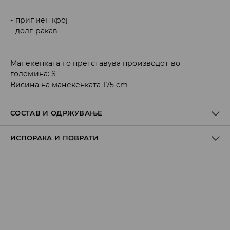
припиен крој
долг ракав
Манекенката го претставува производот во
големина: S
Висина на манекенката 175 cm
СОСТАВ И ОДРЖУВАЊЕ
ИСПОРАКА И ПОВРАТИ
ПРВА ТКАЕНИНА
:
93% ПОЛИЕСТЕР, 7% ЕЛАСТАН
Политика на испорака
Преземање во продавница
БЕСПЛАТНО
7-14 работни дена
Локација за подигнување на пратки