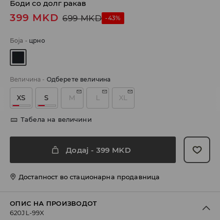
Боди со долг ракав
399
MKD
699
MKD
-43%
Боја
-
црно
Величина
-
Одберете величина
XS
S
M
L
XL
Табела на величини
Додај
-
399
MKD
Достапност во стационарна продавница
ОПИС НА ПРОИЗВОДОТ
620JL-99X