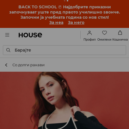
BACK TO SCHOOL
📒
Најдобрите приказни
започнуваат уште пред првото училишно ѕвонче.
Започни ја учебната година со нов стил!
За неа
За него
Омилени
Профил
Кошничка
Барајте
Со долги ракави