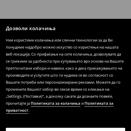
производот може да го вратите со начинот на
испораката по ваш избор (трошокот и одговорноста
при оваа опција ја сносите вие).
⟶
Политика на поврат
Дозволи колачиња
Ние користиме колачиња или слични технологии за да Ви
понудиме најдобро можно искуство со користење на нашата
веб-локација. Со прифаќање на сите колачиња, дозволувате да
се грижиме за удобноста при купувањето врз основа на Вашите
претпочитани избори и навики, како и дека прикажувањето на
производите и услугите што ги нудиме се во согласност со
Вашите потреби или персонализирани реклами. Можете да го
промените Вашиот избор во секое време со кликање на
„Settings, (Поставки)“, а доколку сакате да дознаете повеќе,
прочитајте ја
Политиката за колачиња
и
Политиката за
приватност
.