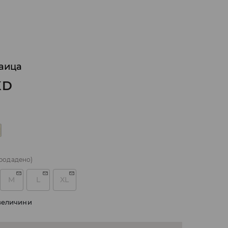
аица
KD
родадено)
M
L
XL
величини