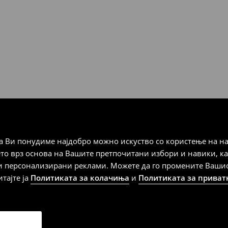
 Мик Мик (плаќање при
а плаќање
 Ви понудиме најдобро можно искуство со користење на на
дена од тој датум да се
ето врз основа на Вашите претпочитани избори и навики, к
 несоодветни производи. Ако
и персонализирани реклами. Можете да го промените Вашиот 
на артиклите, тоа може да го
итајте ја
Политиката за колачиња
и
Политиката за приват
 така, производот може да
о ваш избор (трошокот и
е вие).