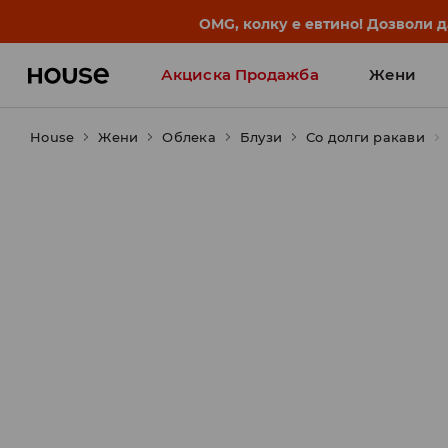
BACK TO SCHOOL
📒
Најдобрите приказни започ
Акциска Продажба
Жени
House
Жени
Облека
Блузи
Со долги ракави