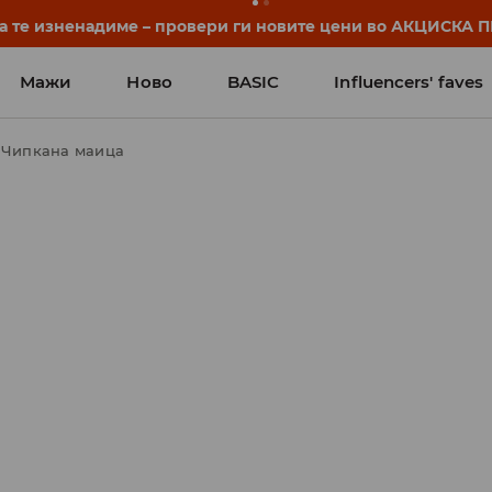
нуваат уште пред првото училишно ѕвонче. Започни ја уч
Мажи
Ново
BASIC
Influencers' faves
Чипкана маица