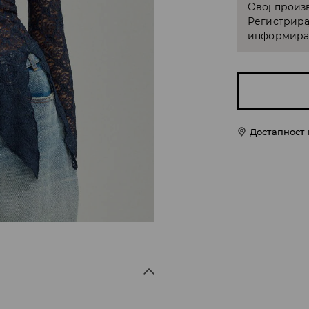
Овој произв
Регистрира
информирам
Достапност