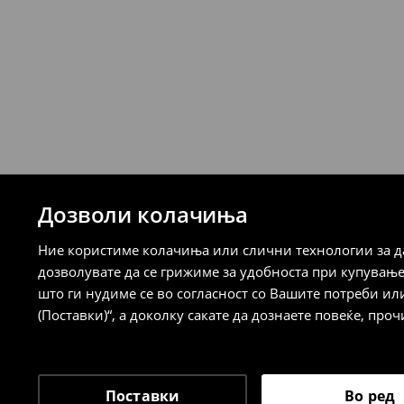
249 MKD
7-14 работни дена
Логистички провајдер Милшпед/курир
испорака)
259 MKD
7-14 работни дена
⟶
Детални информации за испорака
⟶
Детални информации за начините н
Дозволи колачиња
Политика на враќање
Ние користиме колачиња или слични технологии за да
Кога ќе ја примите нарачката, имате 30 
дозволувате да се грижиме за удобноста при купувањ
спроведе поврат на сите несакани или
што ги нудиме се во согласност со Вашите потреби ил
сакате да направите бесплатен поврат 
(Поставки)“, а доколку сакате да дознаете повеќе, проч
направите во нашите продавници. Исто
го вратите со начинот на испораката п
одговорноста при оваа опција ја сносит
⟶
Политика на поврат
Поставки
Во ред