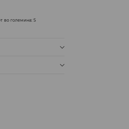
т во големина: S
АН
° C - БЛАГ ПРОЦЕС
ЊЕ
Мик Мик (online плаќање)