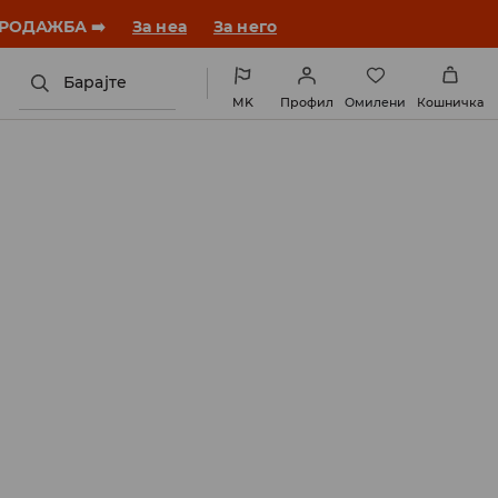
ебната година со нов стил!
За неа
За него
Барајте
MK
Профил
Омилени
Кошничка