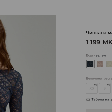
Чипкана м
1 199
M
Боја
-
зелен
Величина
(расп
XS
S
Табела на 