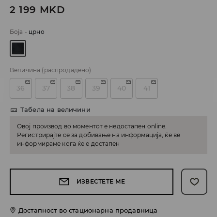
2 199
MKD
Боја
-
црно
Величина
(распродадено)
36
37
38
39
40
41
Табела на величини
Овој производ во моментот е недостапен online.
Регистрирајте се за добивање на информација, ќе ве
информираме кога ќе е достапен
ИЗВЕСТЕТЕ МЕ
Достапност во стационарна продавница