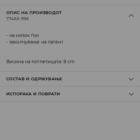
ОПИС НА ПРОИЗВОДОТ
774AE-99X
на низок ѓон
закопчување на патент
Висина на потпетицата: 8 cm
СОСТАВ И ОДРЖУВАЊЕ
ИСПОРАКА И ПОВРАТИ
Материјал I
:
100% POLYURETHANE
Материјал II
:
100% POLYURETHANE
Материјал III
:
100% TPR
Политика на испорака
DO NOT WASH
Преземање во продавница
DO NOT BLEACH
БЕСПЛАТНО
7-14 работни дена