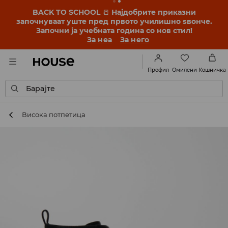
BACK TO SCHOOL
📒
Најдобрите приказни
започнуваат уште пред првото училишно ѕвонче.
Започни ја учебната година со нов стил!
За неа
За него
Омилени
Профил
Кошничка
Барајте
Висока потпетица