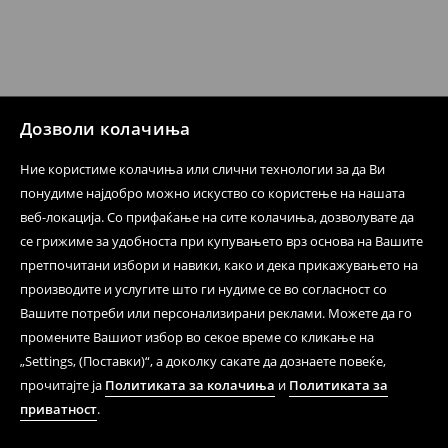
направите во нашите продавници. Исто така,
производот може да го вратите со начинот на
испораката по ваш избор (трошокот и одговорноста
при оваа опција ја сносите вие).
⟶
Политика на поврат
Дозволи колачиња
Ние користиме колачиња или слични технологии за да Ви
понудиме најдобро можно искуство со користење на нашата
веб-локација. Со прифаќање на сите колачиња, дозволувате да
се грижиме за удобноста при купувањето врз основа на Вашите
претпочитани избори и навики, како и дека прикажувањето на
производите и услугите што ги нудиме се во согласност со
Вашите потреби или персонализирани реклами. Можете да го
промените Вашиот избор во секое време со кликање на
„Settings, (Поставки)“, а доколку сакате да дознаете повеќе,
прочитајте ја
Политиката за колачиња
и
Политиката за
приватност
.