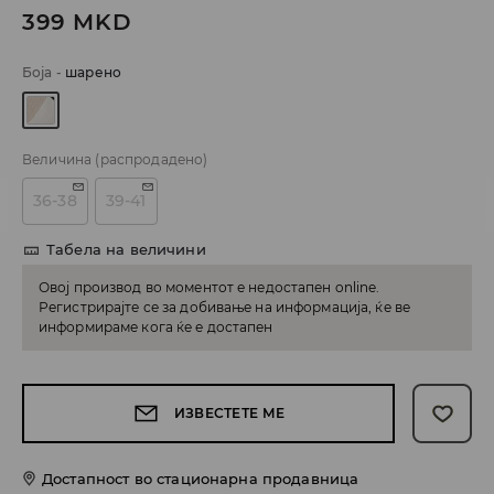
399
MKD
Боја
-
шарено
Величина
(распродадено)
36-38
39-41
Табела на величини
Овој производ во моментот е недостапен online.
Регистрирајте се за добивање на информација, ќе ве
информираме кога ќе е достапен
ИЗВЕСТЕТЕ МЕ
Достапност во стационарна продавница