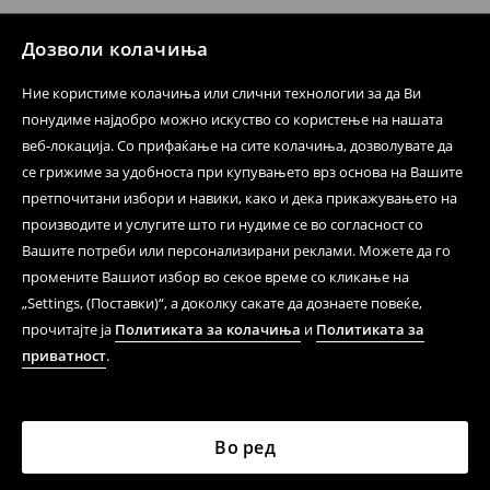
⟶
Политика на поврат
Дозволи колачиња
Ние користиме колачиња или слични технологии за да Ви
понудиме најдобро можно искуство со користење на нашата
веб-локација. Со прифаќање на сите колачиња, дозволувате да
се грижиме за удобноста при купувањето врз основа на Вашите
претпочитани избори и навики, како и дека прикажувањето на
производите и услугите што ги нудиме се во согласност со
Вашите потреби или персонализирани реклами. Можете да го
промените Вашиот избор во секое време со кликање на
„Settings, (Поставки)“, а доколку сакате да дознаете повеќе,
прочитајте ја
Политиката за колачиња
и
Политиката за
приватност
.
Во ред