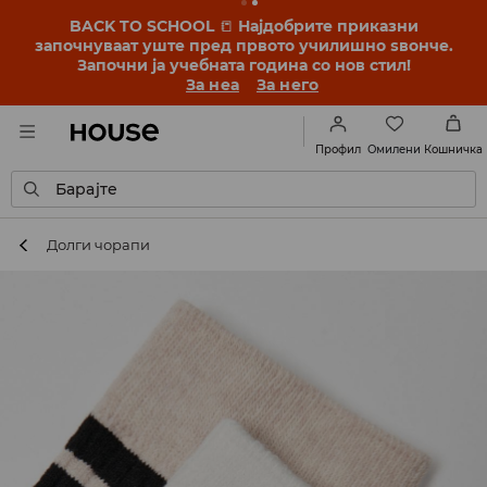
BACK TO SCHOOL
📒
Најдобрите приказни
започнуваат уште пред првото училишно ѕвонче.
Започни ја учебната година со нов стил!
За неа
За него
Омилени
Профил
Кошничка
Барајте
Долги чорапи