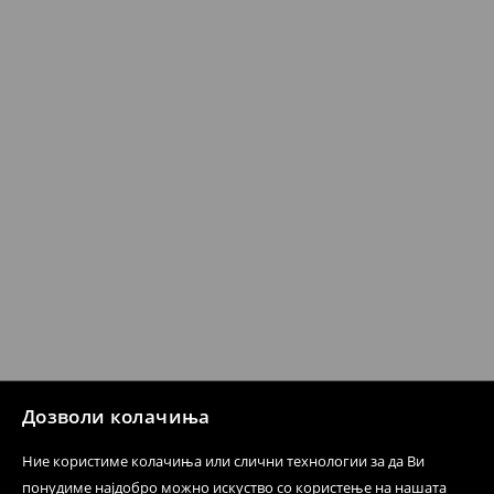
259 MKD
7-14 работни дена
⟶
Детални информации за испорака
⟶
Детални информации за начините на плаќање
Политика на враќање
Кога ќе ја примите нарачката, имате 30 дена од тој
датум да се спроведе поврат на сите несакани или
несоодветни производи. Ако сакате да направите
бесплатен поврат на артиклите, тоа може да го
направите во нашите продавници. Исто така,
производот може да го вратите со начинот на
испораката по ваш избор (трошокот и одговорноста
при оваа опција ја сносите вие).
⟶
Политика на поврат
Дозволи колачиња
Ние користиме колачиња или слични технологии за да Ви
понудиме најдобро можно искуство со користење на нашата