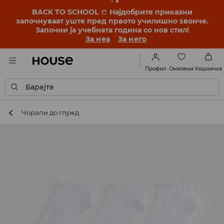
BACK TO SCHOOL
📒
Најдобрите приказни
започнуваат уште пред првото училишно ѕвонче.
Започни ја учебната година со нов стил!
За неа
За него
Омилени
Профил
Кошничка
Барајте
Чорапи до глужд