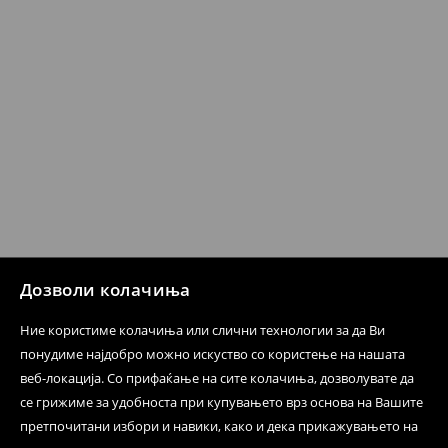
направите во нашите продавници. Исто така,
производот може да го вратите со начинот на
испораката по ваш избор (трошокот и одговорноста
при оваа опција ја сносите вие).
⟶
Политика на поврат
Дозволи колачиња
Ние користиме колачиња или слични технологии за да Ви
понудиме најдобро можно искуство со користење на нашата
веб-локација. Со прифаќање на сите колачиња, дозволувате да
се грижиме за удобноста при купувањето врз основа на Вашите
претпочитани избори и навики, како и дека прикажувањето на