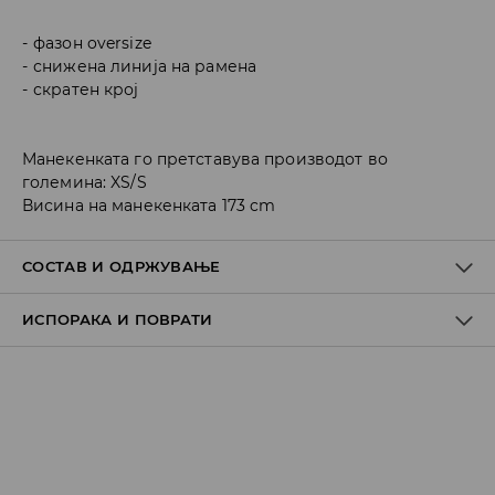
фазон oversize
снижена линија на рамена
скратен крој
Манекенката го претставува производот во
големина: XS/S
Висина на манекенката 173 cm
СОСТАВ И ОДРЖУВАЊЕ
ИСПОРАКА И ПОВРАТИ
ПРВА ТКАЕНИНА
:
100% ПОЛИЕСТЕР
ДА НЕ СЕ ИЗБЕЛУВА
Политика на испорака
ДА НЕ СЕ ПЕГЛА
Преземање во продавница
ДА СЕ ПЕРЕ СО СЛИЧНИ БОИ
БЕСПЛАТНО
MAШИНСКO ПЕРЕЊЕ НА МАКС. ТЕМП. 30° C - БЛАГ
7-14 работни дена
ПРОЦЕС