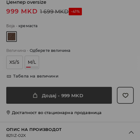
Џемпер оversize
999
MKD
1 699
MKD
-41%
Боја
-
кремаста
Величина
-
Одберете величина
XS/S
M/L
Табела на величини
Додај
-
999
MKD
Достапност во стационарна продавница
ОПИС НА ПРОИЗВОДОТ
821IZ-02X