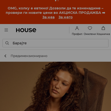
BACK TO SCHOOL
📒
Најдобрите приказни
започнуваат уште пред првото училишно ѕвонче.
Започни ја учебната година со нов стил!
За неа
За него
Омилени
Профил
Кошничка
Барајте
Предимензиониранo