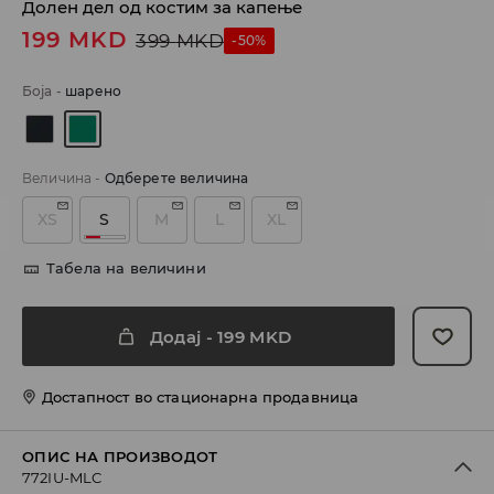
Долен дел од костим за капење
199
MKD
399
MKD
-50%
Боја
-
шарено
Величина
-
Одберете величина
XS
S
M
L
XL
Табела на величини
Додај
-
199
MKD
Достапност во стационарна продавница
ОПИС НА ПРОИЗВОДОТ
772IU-MLC