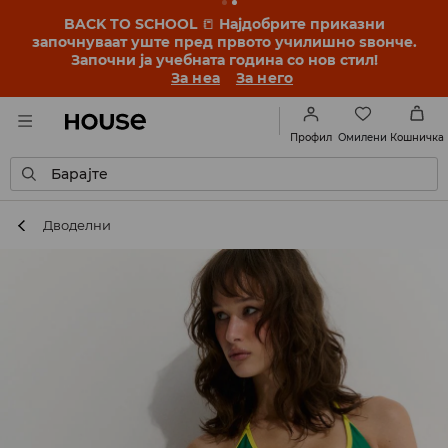
BACK TO SCHOOL
📒
Најдобрите приказни
започнуваат уште пред првото училишно ѕвонче.
Започни ја учебната година со нов стил!
За неа
За него
Омилени
Профил
Кошничка
Барајте
Дводелни