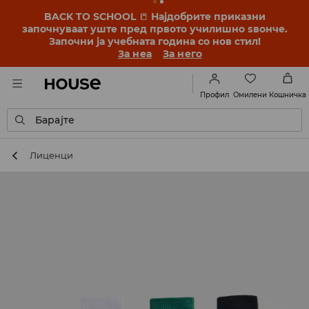
BACK TO SCHOOL
📒
Најдобрите приказни
започнуваат уште пред првото училишно ѕвонче.
Започни ја учебната година со нов стил!
За неа
За него
Омилени
Профил
Кошничка
Барајте
Лиценци