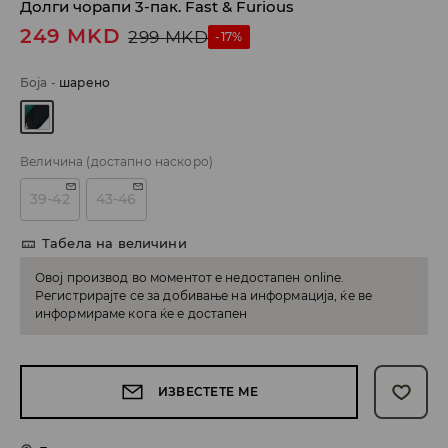
Долги чорапи 3-пак. Fast & Furious
249
MKD
299
MKD
-17%
Боја
-
шарено
Величина
(достапно наскоро)
39-42
43-46
Табела на величини
Овој производ во моментот е недостапен online.
Регистрирајте се за добивање на информација, ќе ве
информираме кога ќе е достапен
ИЗВЕСТЕТЕ МЕ