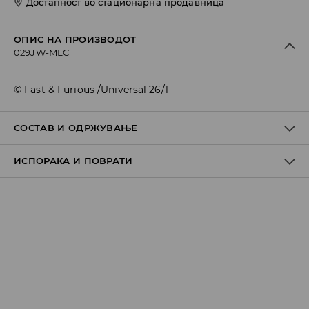
Достапност во стационарна продавница
ОПИС НА ПРОИЗВОДОТ
029JW-MLC
© Fast & Furious /Universal 26/1
СОСТАВ И ОДРЖУВАЊЕ
ИСПОРАКА И ПОВРАТИ
ПРВА СТАВКА
:
60% ПАМУК, 33% ПОЛИЕСТЕР, 3%
ЕЛАСТОДИЕН, 2% ЕЛАСТАН, 2% ПОЛИАМИД
Политика на испорака
Преземање во продавница
БЕСПЛАТНО
7-14 работни дена
Локација за подигнување на пратки
239 MKD
7-14 работни дена