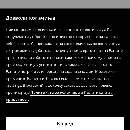
при оваа опција ја сносите вие).
⟶
Политика на поврат
Дозволи колачиња
Ние користиме колачиња или слични технологии за да Ви
понудиме најдобро можно искуство со користење на нашата
веб-локација. Со прифаќање на сите колачиња, дозволувате да
се грижиме за удобноста при купувањето врз основа на Вашите
претпочитани избори и навики, како и дека прикажувањето на
производите и услугите што ги нудиме се во согласност со
Вашите потреби или персонализирани реклами. Можете да го
промените Вашиот избор во секое време со кликање на
„Settings, (Поставки)“, а доколку сакате да дознаете повеќе,
прочитајте ја
Политиката за колачиња
и
Политиката за
приватност
.
Во ред