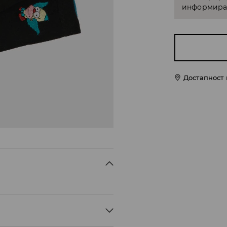
информирам
Достапност