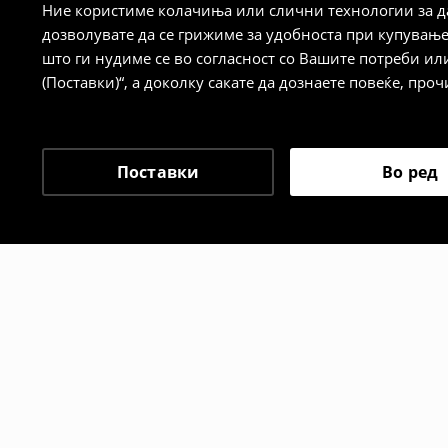
Ние користиме колачиња или слични технологии за да
дозволувате да се грижиме за удобноста при купувањ
Политика на враќање
што ги нудиме се во согласност со Вашите потреби ил
(Поставки)“, а доколку сакате да дознаете повеќе, проч
Кога ќе ја примите нарачката, имате 30 
спроведе поврат на сите несакани или
сакате да направите бесплатен поврат 
направите во нашите продавници. Исто
Поставки
Во ред
го вратите со начинот на испораката п
одговорноста при оваа опција ја сносит
⟶
Политика на поврат