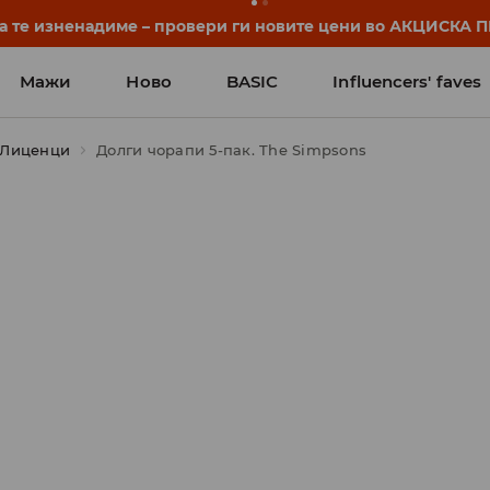
да те изненадиме – провери ги новите цени во АКЦИСКА
Мажи
Ново
BASIC
Influencers' faves
Лиценци
Долги чорапи 5-пак. The Simpsons