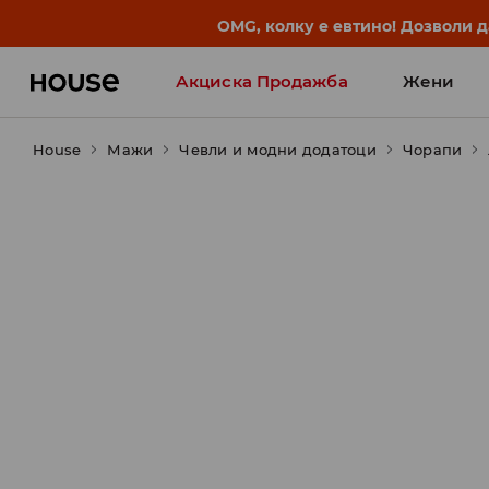
OMG, колку е евтино! Дозволи 
Акциска Продажба
Жени
House
Мажи
Чевли и модни додатоци
Чорапи