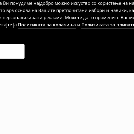
 Ви понудиме најдобро можно искуство со користење на на
ето врз основа на Вашите претпочитани избори и навики, к
и персонализирани реклами. Можете да го промените Вашиот 
итајте ја
Политиката за колачиња
и
Политиката за приват
дена од тој датум да се
 несоодветни производи. Ако
на артиклите, тоа може да го
 така, производот може да
о ваш избор (трошокот и
е вие).