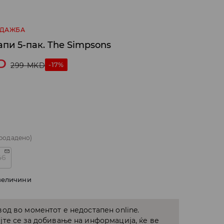
ОДАЖБА
пи 5-пак. The Simpsons
D
-17%
299
MKD
родадено)
46
величини
од во моментот е недостапен online.
јте се за добивање на информација, ќе ве