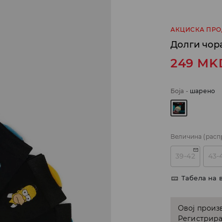
АКЦИСКА ПР
Долги чора
249
MK
Боја
-
шарено
Величина
(расп
39-42
43-
Табела на 
Овој произв
Регистрира