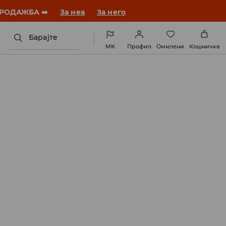
 ПРОДАЖБА ➡️
За неа
За него
Барајте
MK
Профил
Омилени
Кошничка